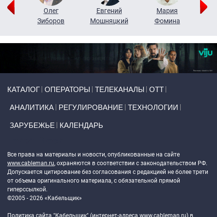
рий
Олег
Евгений
Мария
н
Зиборов
Мошняцкий
Фомина
Primary links
КАТАЛОГ
ОПЕРАТОРЫ
ТЕЛЕКАНАЛЫ
ОТТ
АНАЛИТИКА
РЕГУЛИРОВАНИЕ
ТЕХНОЛОГИИ
ЗАРУБЕЖЬЕ
КАЛЕНДАРЬ
Token Block
Все права на материалы и новости, опубликованные на сайте
www.cableman.ru
, охраняются в соответствии с законодательством РФ.
Допускается цитирование без согласования с редакцией не более трети
от объема оригинального материала, с обязательной прямой
гиперссылкой.
©2005 - 2026 «Кабельщик»
Политика сайта "Кабельщик" (интернет-адреса
www.cableman.ru
) в