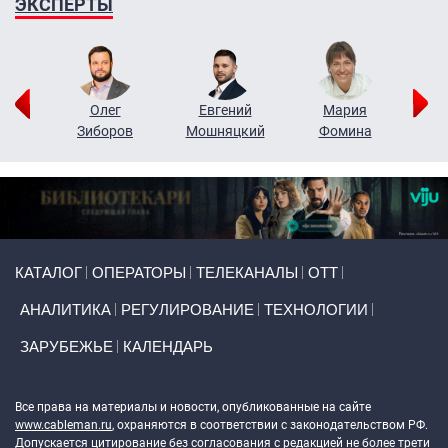
ЭКСПЕРТЫ
рий
Олег
Евгений
Мария
н
Зиборов
Мошняцкий
Фомина
Primary links
КАТАЛОГ
ОПЕРАТОРЫ
ТЕЛЕКАНАЛЫ
ОТТ
АНАЛИТИКА
РЕГУЛИРОВАНИЕ
ТЕХНОЛОГИИ
ЗАРУБЕЖЬЕ
КАЛЕНДАРЬ
Token Block
Все права на материалы и новости, опубликованные на сайте
www.cableman.ru
, охраняются в соответствии с законодательством РФ.
Допускается цитирование без согласования с редакцией не более трети