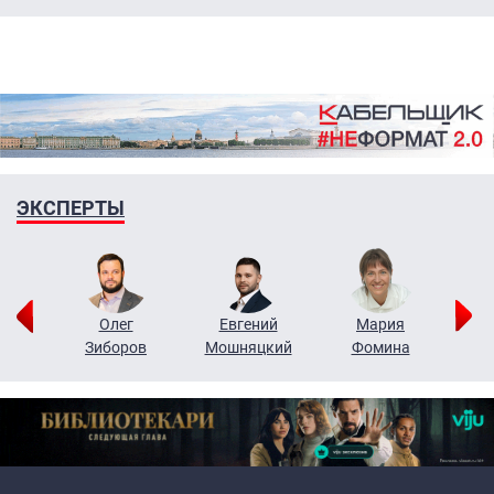
ЭКСПЕРТЫ
рий
Олег
Евгений
Мария
н
Зиборов
Мошняцкий
Фомина
Primary links