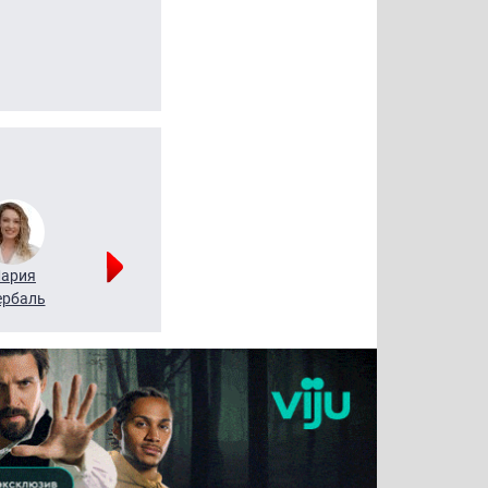
ария
Алексей
Татьяна
рбаль
Леонтьев
Воронова