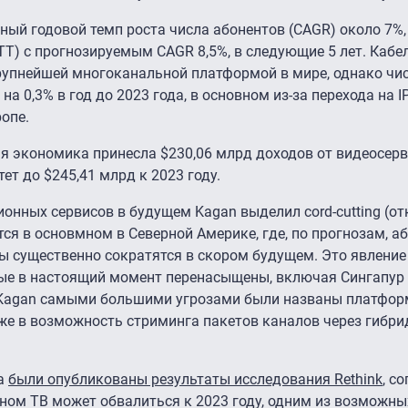
ный годовой темп роста числа абонентов (CAGR) около 7%,
ТТ) с прогнозируемым CAGR 8,5%, в следующие 5 лет. Кабе
крупнейшей многоканальной платформой в мире, однако чис
а 0,3% в год до 2023 года, в основном из-за перехода на I
опе.
я экономика принесла $230,06 млрд доходов от видеосерв
ет до $245,41 млрд к 2023 году.
онных сервисов в будущем Kagan выделил cord-cutting (от
ся в основмном в Северной Америке, где, по прогнозам, а
ды существенно сократятся в скором будущем. Это явление
рые в настоящий момент перенасыщены, включая Сингапур 
е Kagan самыми большими угрозами были названы платфор
же в возможность стриминга пакетов каналов через гибр
да
были опубликованы результаты исследования Rethink
, с
ом ТВ может обвалиться к 2023 году, одним из возможны