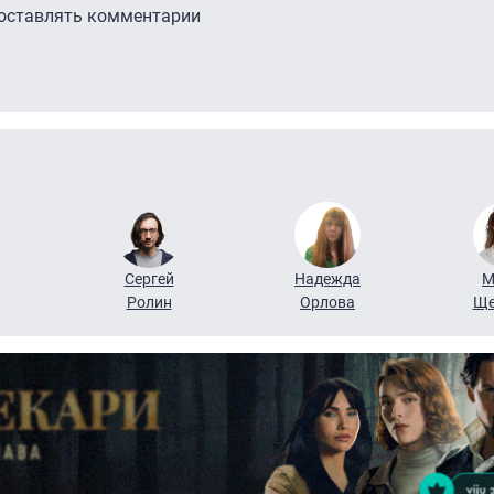
 оставлять комментарии
Сергей
Надежда
М
Ролин
Орлова
Ще