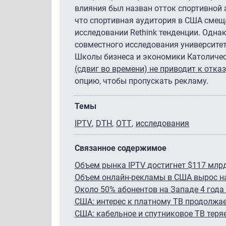
влияния был назван отток спортивной 
что спортивная аудитория в США смеща
исследовании Rethink тенденции. Одна
совместного исследования университет
Школы бизнеса и экономики Католичес
(сдвиг во времени) не приводит к отка
опцию, чтобы пропускать рекламу.
Темы
IPTV
DTH
ОТТ
исследования
Связанное содержимое
Объем рынка IPTV достигнет $117 млрд
Объем онлайн-рекламы в США вырос на 
Около 50% абонентов на Западе 4 года
США: интерес к платному ТВ продолжае
США: кабельное и спутниковое ТВ теряе