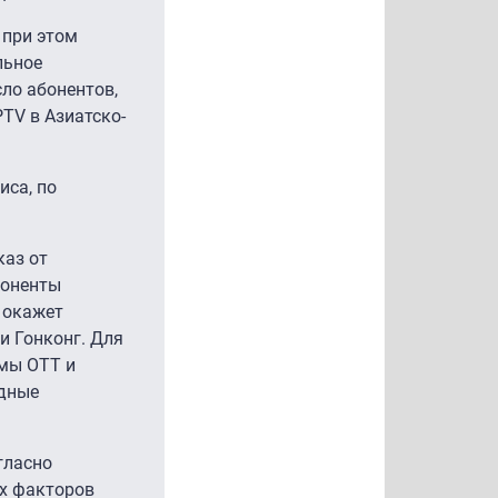
 при этом
льное
ло абонентов,
PTV в Азиатско-
иса, по
каз от
боненты
 окажет
и Гонконг. Для
мы OTT и
идные
огласно
х факторов