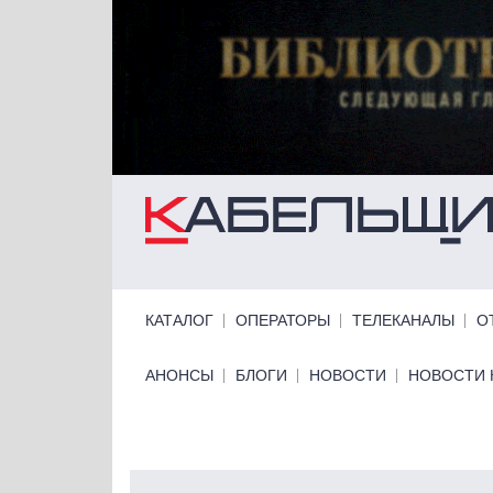
Перейти к основному содержанию
Primary links
КАТАЛОГ
ОПЕРАТОРЫ
ТЕЛЕКАНАЛЫ
О
Primary links bottom
АНОНСЫ
БЛОГИ
НОВОСТИ
НОВОСТИ 