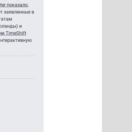
ter показало
,
ет заявленные в
татам
рланды) и
и TimeShift
 интерактивную