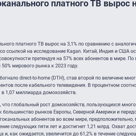
канального платного ТВ вырос н
льного платного ТВ вырос на 3,1% по сравнению с аналог
со ссылкой на исследование Kagan. Китай, Индия и США о
овокупности претендуя на 57% всех абонентов в мире. По 
 50% мирового рынка к 2023 году.
обогнало direct-to-home (DTH), став второй по величине мн
ентов после кабельного телевидения. В процентном соотн
а в 1,07 миллиарда домохозяйств.
я, что глобальный рост домохозяйств, пользующихся мног
ак большинство рынков Европы, Северной Америки и перед
оканальных абонентов во всем мире, предположительно, б
ние следующих пяти лет и достигнет 1,21 млрд. Охват дос
а и, как ожидается, увеличится до 61,2% в течение следующ