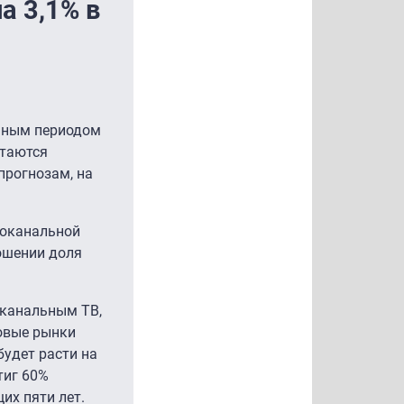
а 3,1% в
ичным периодом
стаются
прогнозам, на
огоканальной
ошении доля
оканальным ТВ,
овые рынки
удет расти на
тиг 60%
их пяти лет.