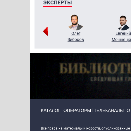
ЭКСПЕРТЫ
Григорий
Олег
Евгений
Кузин
Зиборов
Мошняцк
Primary links
КАТАЛОГ
ОПЕРАТОРЫ
ТЕЛЕКАНАЛЫ
О
Token Block
Все права на материалы и новости, опубликованные