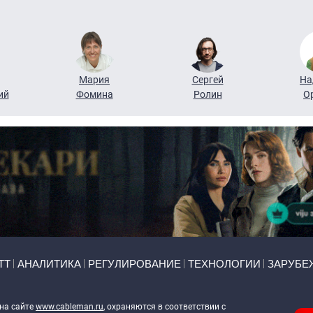
Мария
Сергей
На
ий
Фомина
Ролин
О
ТТ
АНАЛИТИКА
РЕГУЛИРОВАНИЕ
ТЕХНОЛОГИИ
ЗАРУБЕ
 на сайте
www.cableman.ru
, охраняются в соответствии с