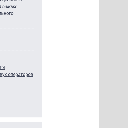
з самых
льного
tel
вух операторов