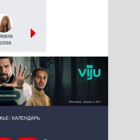
дежда
Мария
Алексей
рлова
Щербаль
Леонтьев
ЖЬЕ
КАЛЕНДАРЬ