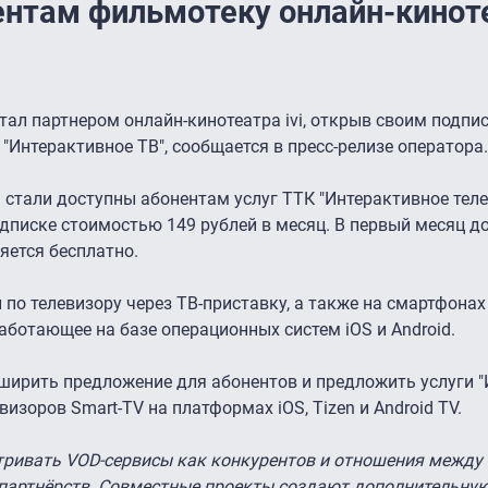
нтам фильмотеку онлайн-киноте
тал партнером онлайн-кинотеатра ivi, открыв своим подпи
"Интерактивное ТВ", сообщается в пресс-релизе оператора.
 стали доступны абонентам услуг ТТК "Интерактивное теле
одписке стоимостью 149 рублей в месяц. В первый месяц д
яется бесплатно.
й по телевизору через ТВ-приставку, а также на смартфона
аботающее на базе операционных систем iOS и Android.
ширить предложение для абонентов и предложить услуги 
евизоров Smart-TV на платформах iOS, Tizen и Android TV.
тривать VOD-сервисы как конкурентов и отношения между
 партнёрств. Совместные проекты создают дополнительну