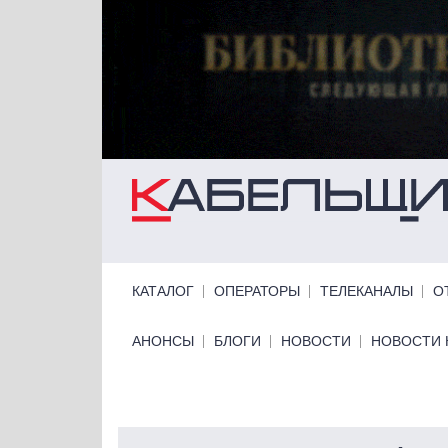
Перейти к основному содержанию
Primary links
КАТАЛОГ
ОПЕРАТОРЫ
ТЕЛЕКАНАЛЫ
О
Primary links bottom
АНОНСЫ
БЛОГИ
НОВОСТИ
НОВОСТИ 