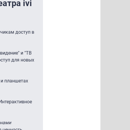
атра ivi
счикам доступ в
видение" и "ТВ
оступ для новых
х и планшетах
"Интерактивное
 нами
ю ценность