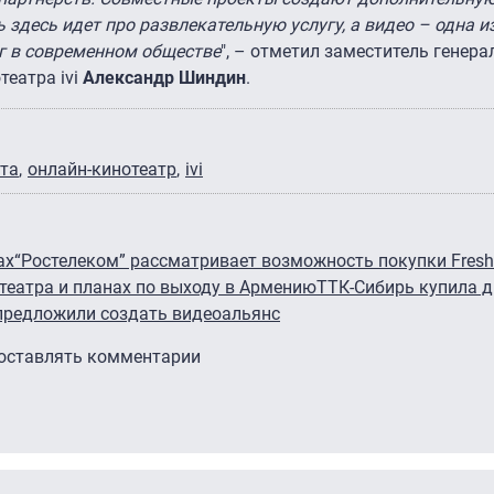
 здесь идет про развлекательную услугу, а видео – одна и
г в современном обществе
", – отметил заместитель генера
театра ivi
Александр Шиндин
.
нта
онлайн-кинотеатр
ivi
ах
“Ростелеком” рассматривает возможность покупки Fresh
отеатра и планах по выходу в Армению
ТТК-Сибирь купила д
предложили создать видеоальянс
 оставлять комментарии