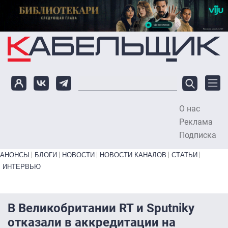
Перейти к основному содержанию
О нас
To
Реклама
Подписка
Primary links bottom
АНОНСЫ
БЛОГИ
НОВОСТИ
НОВОСТИ КАНАЛОВ
СТАТЬИ
ИНТЕРВЬЮ
В Великобритании RT и Sputnikу
отказали в аккредитации на