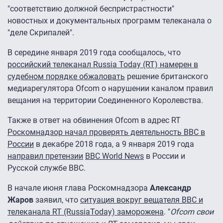
"соответствию должной беспристрастности"
новостных и документальных программ телеканала о
"деле Скрипалей".
В середине января 2019 года сообщалось, что
российский телеканал Russia Today (RT) намерен в
судебном порядке обжаловать
решение британского
медиарегулятора Ofcom о нарушении каналом правил
вещания на территории Соединенного Королевства.
Также в ответ на обвинения Ofcom в адрес RT
Роскомнадзор начал проверять деятельность BBC в
России
в декабре 2018 года, а 9 января 2019 года
направил претензии
BBC World News
в России и
Русской службе BBC.
В начале июня глава Роскомнадзора
Александр
Жаров
заявил, что
ситуация вокруг вещателя BBC и
телеканала RT (RussiaToday) заморожена
. "
Ofcom свои