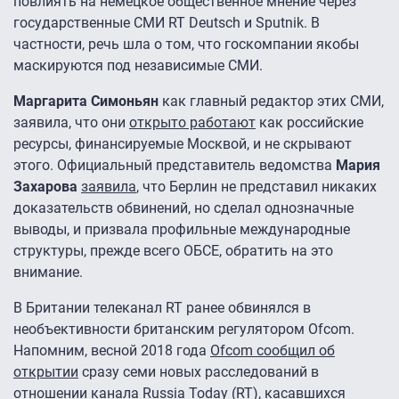
повлиять на немецкое общественное мнение через
государственные СМИ RT Deutsch и Sputnik. В
частности, речь шла о том, что госкомпании якобы
маскируются под независимые СМИ.
Маргарита Симоньян
как главный редактор этих СМИ,
заявила, что они
открыто работают
как российские
ресурсы, финансируемые Москвой, и не скрывают
этого. Официальный представитель ведомства
Мария
Захарова
заявила
, что Берлин не представил никаких
доказательств обвинений, но сделал однозначные
выводы, и призвала профильные международные
структуры, прежде всего ОБСЕ, обратить на это
внимание.
В Британии телеканал RT ранее обвинялся в
необъективности британским регулятором Ofcom.
Напомним, весной 2018 года
Ofcom сообщил об
открытии
сразу семи новых расследований в
отношении канала Russia Today (RT), касавшихся