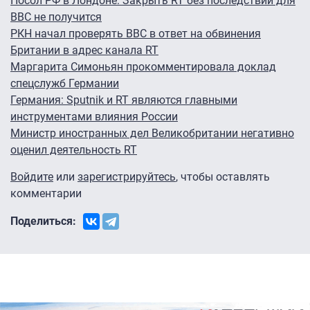
Посол РФ в Лондоне: Закрыть RT без последствий для
BBC не получится
РКН начал проверять BBC в ответ на обвинения
Британии в адрес канала RT
Маргарита Симоньян прокомментировала доклад
спецслужб Германии
Германия: Sputnik и RT являются главными
инструментами влияния России
Министр иностранных дел Великобритании негативно
оценил деятельность RT
Войдите
или
зарегистрируйтесь
, чтобы оставлять
комментарии
Поделиться: