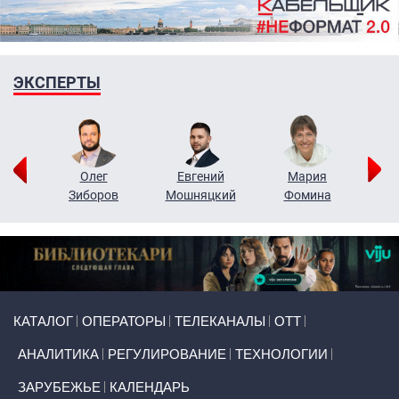
ЭКСПЕРТЫ
рий
Олег
Евгений
Мария
н
Зиборов
Мошняцкий
Фомина
Primary links
КАТАЛОГ
ОПЕРАТОРЫ
ТЕЛЕКАНАЛЫ
ОТТ
АНАЛИТИКА
РЕГУЛИРОВАНИЕ
ТЕХНОЛОГИИ
ЗАРУБЕЖЬЕ
КАЛЕНДАРЬ