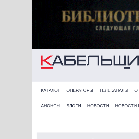
Перейти к основному содержанию
Primary links
КАТАЛОГ
ОПЕРАТОРЫ
ТЕЛЕКАНАЛЫ
О
Primary links bottom
АНОНСЫ
БЛОГИ
НОВОСТИ
НОВОСТИ 