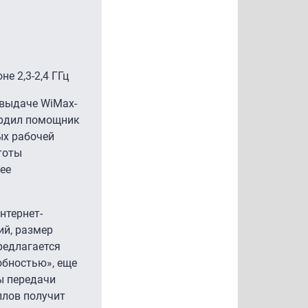
оне
2,3-2,4 ГГц
 выдаче WiMax-
ердил помощник
ых рабочей
тоты
нее
нтернет-
ий, размер
редлагается
обностью», еще
ы передачи
ллов получит