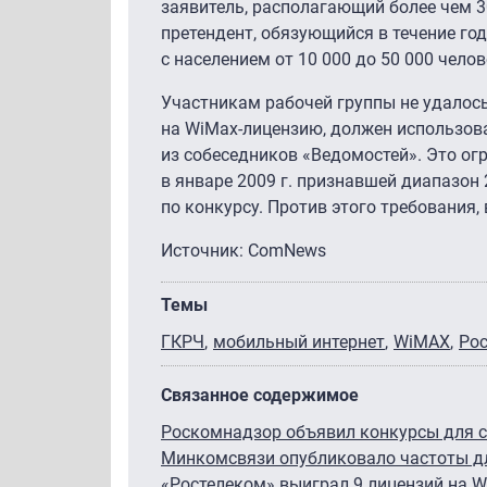
заявитель, располагающий более чем 3
претендент, обязующийся в течение го
с населением от 10 000 до 50 000 челов
Участникам рабочей группы не удалось
на WiMax-лицензию, должен использова
из собеседников «Ведомостей». Это ог
в январе 2009 г. признавшей диапазон
по конкурсу. Против этого требования
Источник: ComNews
Темы
ГКРЧ
мобильный интернет
WiMAX
Ро
Связанное содержимое
Роскомнадзор объявил конкурсы для 
Минкомсвязи опубликовало частоты д
«Ростелеком» выиграл 9 лицензий на 