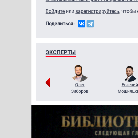
Войдите
или
зарегистрируйтесь
, чтобы
Поделиться:
ЭКСПЕРТЫ
Григорий
Олег
Евгений
Кузин
Зиборов
Мошняцк