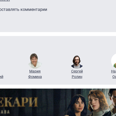
 оставлять комментарии
Мария
Сергей
На
ий
Фомина
Ролин
О