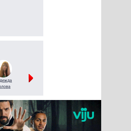
дежда
Мария
Алексей
рлова
Щербаль
Леонтьев