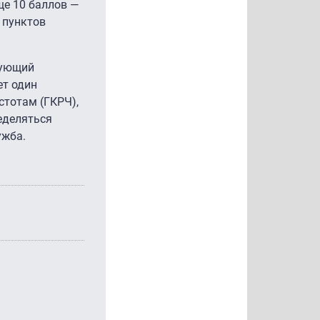
ще 10 баллов —
 пунктов
дующий
ет один
стотам (ГКРЧ),
еделяться
ужба.