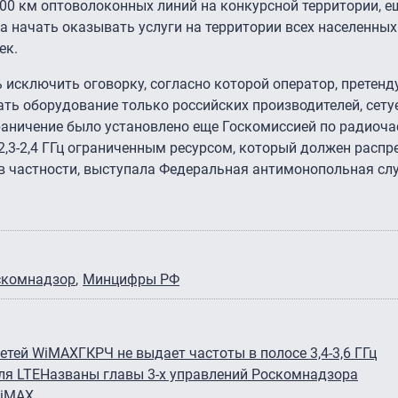
00 км оптоволоконных линий на конкурсной территории, е
да начать оказывать услуги на территории всех населенных
ек.
 исключить оговорку, согласно которой оператор, претен
ть оборудование только российских производителей, сету
раничение было установлено еще Госкомиссией по радиоча
2,3-2,4 ГГц
ограниченным ресурсом, который должен распр
, в частности, выступала Федеральная антимонопольная сл
скомнадзор
Минцифры РФ
сетей WiMAX
ГКРЧ не выдает частоты в полосе 3,4-3,6 ГГц
ля LTE
Названы главы 3-х управлений Роскомнадзора
WiMAX