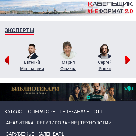
ЭКСПЕРТЫ
ор
Евгений
Мария
Сергей
Н
ко
Мошняцкий
Фомина
Ролин
Primary links
КАТАЛОГ
ОПЕРАТОРЫ
ТЕЛЕКАНАЛЫ
ОТТ
АНАЛИТИКА
РЕГУЛИРОВАНИЕ
ТЕХНОЛОГИИ
ЗАРУБЕЖЬЕ
КАЛЕНДАРЬ