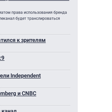
иатом права использования бренда
елеканал будет транслироваться
тился к зрителям
:9
ели Independent
omberg и CNBC
 канал