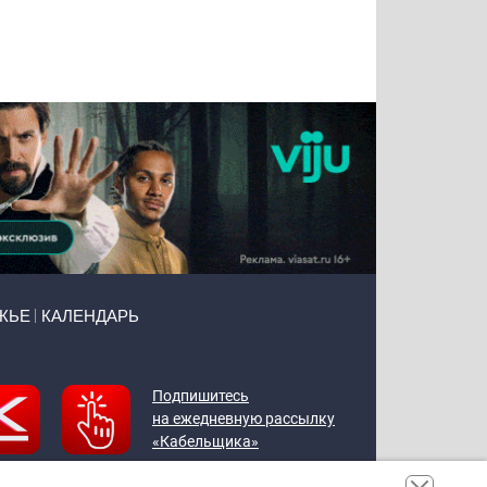
Татьяна
Тимур
Григорий
Олег
Воронова
Чудутов
Кузин
Зиборов
ЖЬЕ
КАЛЕНДАРЬ
Подпишитесь
на ежедневную рассылку
«Кабельщика»