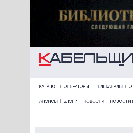
Перейти к основному содержанию
Primary links
КАТАЛОГ
ОПЕРАТОРЫ
ТЕЛЕКАНАЛЫ
О
Primary links bottom
АНОНСЫ
БЛОГИ
НОВОСТИ
НОВОСТИ 