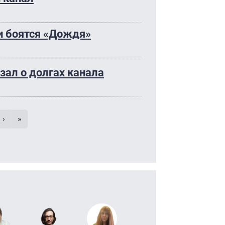
и боятся «Дождя»
зал о долгах канала
умерация страниц
 страница
e
Следующая страница
Последняя страница
›
»