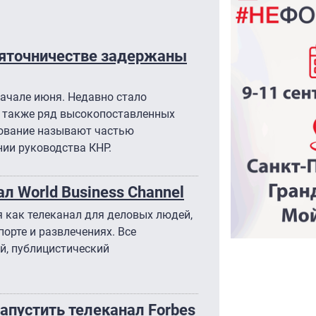
зяточничестве задержаны
начале июня. Недавно стало
 а также ряд высокопоставленных
дование называют частью
ии руководства КНР.
л World Business Channel
я как телеканал для деловых людей,
орте и развлечениях. Все
й, публицистический
апустить телеканал Forbes