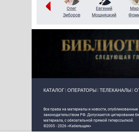
Тимур
Григорий
Олег
Евгений
Мар
Чудутов
Кузин
Зиборов
Мошняцкий
Фом
Primary links
КАТАЛОГ
ОПЕРАТОРЫ
ТЕЛЕКАНАЛЫ
О
Token Block
Все права на материалы и новости, опубликованные
законодательством РФ. Допускается цитирование без
материала, с обязательной прямой гиперссылкой.
©2005 - 2026 «Кабельщик»
Политика сайта "Кабельщик" (интернет-адреса
www.c