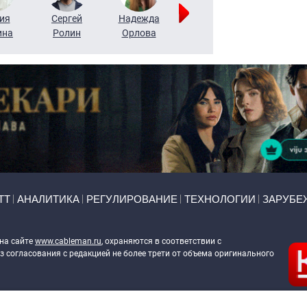
ия
Сергей
Надежда
Мария
Алексей
ина
Ролин
Орлова
Щербаль
Леонтьев
ТТ
АНАЛИТИКА
РЕГУЛИРОВАНИЕ
ТЕХНОЛОГИИ
ЗАРУБЕ
 на сайте
www.cableman.ru
, охраняются в соответствии с
 согласования с редакцией не более трети от объема оригинального
ableman.ru
) в отношении обработки персональных данных