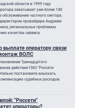
радской области в 1999 году
ператора охватывает уже более 140
а обслуживании частного сектора.
 директором провайдера Андреем
неса, региональных проблемах
нию качества сервиса.
о выплате оператору связи
емонтаж ВОЛС
тановление Тринадцатого
изнав действия ПАО "Россети
ительно постановила взыскать
 компенсацию судебных расходов
илой: "Россети"
етят операторы?