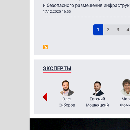
и безопасного размещения инфраструк
17.12.2025 16:55
Н
Текущая стран
Page
Page
P
1
2
3
4
ЭКСПЕРТЫ
Тимур
Григорий
Олег
Евгений
Мар
Чудутов
Кузин
Зиборов
Мошняцкий
Фом