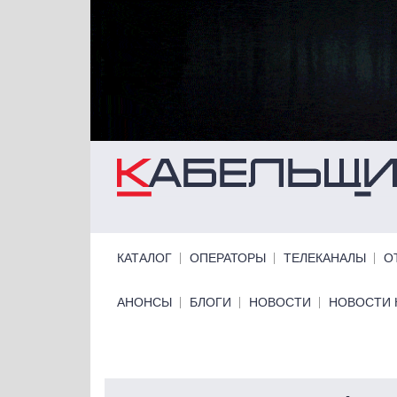
Перейти к основному содержанию
Primary links
КАТАЛОГ
ОПЕРАТОРЫ
ТЕЛЕКАНАЛЫ
О
Primary links bottom
АНОНСЫ
БЛОГИ
НОВОСТИ
НОВОСТИ 