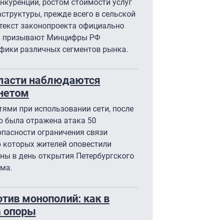
онкуренции, ростом стоимости услуг
структуры, прежде всего в сельской
 текст законопроекта официально
ли призывают Минцифры РФ
ифики различных сегментов рынка.
бласти наблюдаются
нетом
тями при использовании сети, после
ью была отражена атака 50
опасности ограничения связи
о которых жителей оповестили
ны в день открытия Петербургского
ма.
тив монополий: как в
а опоры