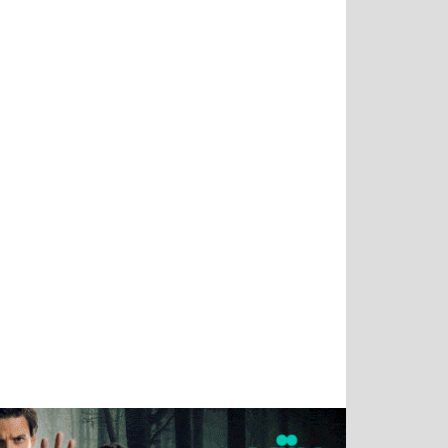
Татьяна
Тимур
Григорий
Олег
Воронова
Чудутов
Кузин
Зиборов