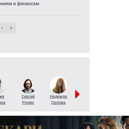
ниям и финансам.
умерация страниц
 страница
e
Следующая страница
Последняя страница
›
»
ия
Сергей
Надежда
Мария
Алексей
ина
Ролин
Орлова
Щербаль
Леонтьев