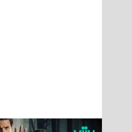
Татьяна
Тимур
Григорий
Олег
Воронова
Чудутов
Кузин
Зиборов