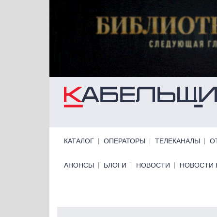
Перейти к основному содержанию
Primary links
КАТАЛОГ
ОПЕРАТОРЫ
ТЕЛЕКАНАЛЫ
О
Primary links bottom
АНОНСЫ
БЛОГИ
НОВОСТИ
НОВОСТИ 