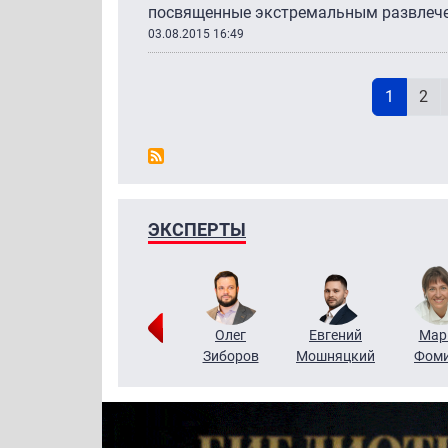
посвященные экстремальным развлече
03.08.2015 16:49
Н
Текущая
Pag
1
2
ЭКСПЕРТЫ
Тимур
Григорий
Олег
Евгений
Мар
Чудутов
Кузин
Зиборов
Мошняцкий
Фом