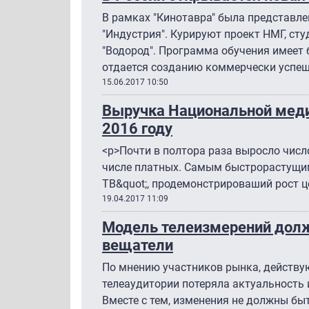
В рамках "Кинотавра" была представле
"Индустрия". Курируют проект НМГ, сту
"Водород". Программа обучения имеет 
отдается созданию коммерчески успеш
15.06.2017 10:50
Выручка Национальной меди
2016 году
<p>Почти в полтора раза выросло число
числе платных. Самым быстрорастущим
ТВ&quot;, продемонстрироваший рост ц
19.04.2017 11:09
Модель телеизмерений долж
вещатели
По мнению участников рынка, действ
телеаудитории потеряла актуальность 
Вместе с тем, изменения не должны б