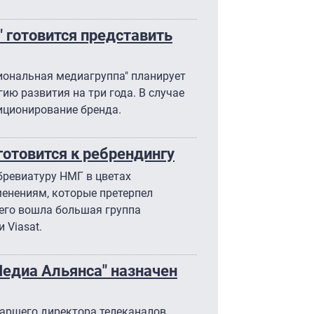
 готовится представить
иональная медиагруппа" планирует
ию развития на три года. В случае
иционирование бренда.
отовится к ребрендингу
бревиатуру НМГ в цветах
менениям, которые претерпел
 него вошла большая группа
и Viasat.
едиа Альянса" назначен
таршего директора телеканалов