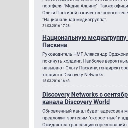
портфеля "Медиа Альянс". Также офиц
Ольги Паскиной в качестве нового ген
"Национальная медиагруппа".
21.03.2016 17:28
Национальную медиагруппу 
Паскина
Руководитель НМГ Александр Орджони
покинуть холдинг. Наиболее вероятны
называют Ольгу Паскину, гендиректор
холдинга Discovery Networks.
18.03.2016 16:43
Discovery Networks с сентяб
канала Discovery World
Обновленный канал будет адресован му
предложит зрителям "скоростные" и а
Ожидаются трансляции соревнований п