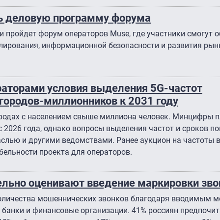
ь деловую программу форума
ти пройдет форум операторов Muse, где участники смогут 
лирования, информационной безопасности и развития рынк
аторами условия выделения 5G-частот
городов-миллионников к 2031 году
ородах с населением свыше миллиона человек. Минцифры 
с 2026 года, однако вопросы выделения частот и сроков п
аслью и другими ведомствами. Ранее аукцион на частоты 
абельности проекта для операторов.
ельно оценивают введение маркировки зво
оличества мошеннических звонков благодаря вводимым м
банки и финансовые организации. 41% россиян предпочи