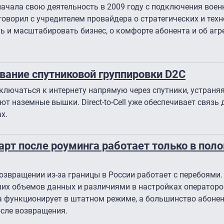
начала свою деятельность в 2009 году с подключения воен
говорил с учредителем провайдера о стратегических и тех
ь и масштабировать бизнес, о комфорте абонента и об аг
вание спутниковой группировки D2C
ключаться к интернету напрямую через спутники, устраня
ют наземные вышки. Direct-to-Cell уже обеспечивает связь 
х.
арт после роуминга работает только в пол
озвращении из-за границы в России работает с перебоями
х объемов данных и различиями в настройках операторо
а функционирует в штатном режиме, а большинство абоне
осле возвращения.