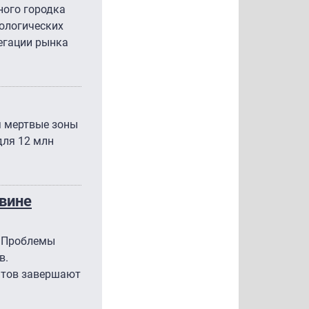
ного городка
нологических
регации рынка
я мертвые зоны
для 12 млн
овине
. Проблемы
в.
нтов завершают