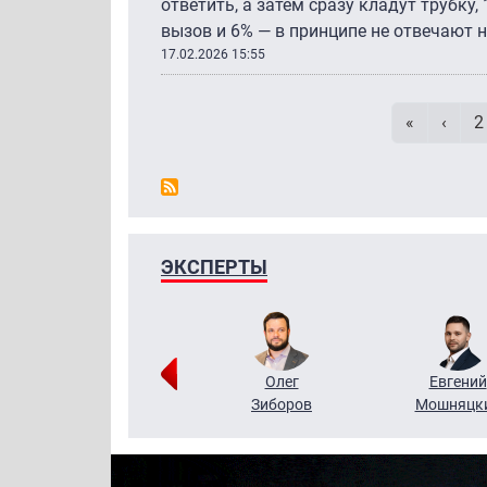
ответить, а затем сразу кладут трубку
вызов и 6% — в принципе не отвечают 
17.02.2026 15:55
Первая с
Пред
P
«
‹
2
ЭКСПЕРТЫ
Григорий
Олег
Евгений
Кузин
Зиборов
Мошняцк