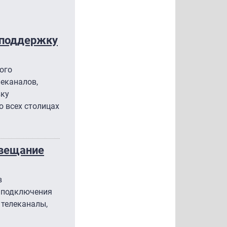
ь поддержку
ого
леканалов,
вку
о всех столицах
 вещание
в
и подключения
 телеканалы,