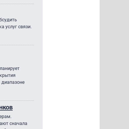
обсудить
а услуг связи.
планирует
окрытия
в диапазоне
нков
ерам.
тают сначала