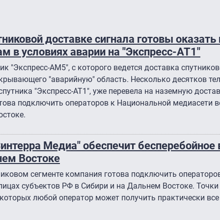
тниковой доставке сигнала готовы оказат
м в условиях аварии на "Экспресс-АТ1″
ик "Экспресс-АМ5″, с которого ведется доставка спутников
окрывающего "аварийную" область. Несколько десятков те
спутника "Экспресс-АТ1″, уже перевела на наземную доста
отова подключить операторов к Национальной медиасети в
остоке.
Синтерра Медиа" обеспечит бесперебойное
нем Востоке
никовом сегменте компания готова подключить операторо
лицах субъектов РФ в Сибири и на Дальнем Востоке. Точк
в которых любой оператор может получить практически все