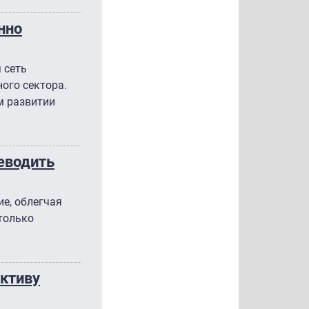
нно
 сеть
ого сектора.
м развитии
еводить
е, облегчая
только
ективу