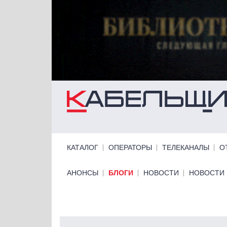
Перейти к основному содержанию
Primary links
КАТАЛОГ
ОПЕРАТОРЫ
ТЕЛЕКАНАЛЫ
О
Primary links bottom
АНОНСЫ
БЛОГИ
НОВОСТИ
НОВОСТИ 