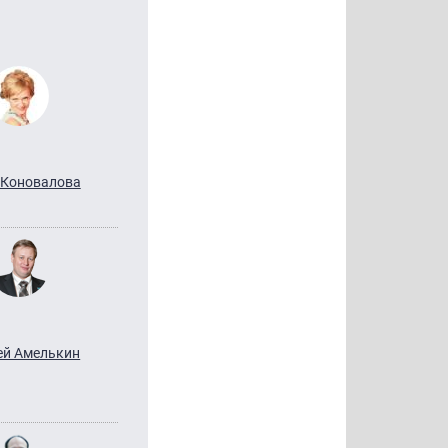
 Коновалова
ей Амелькин