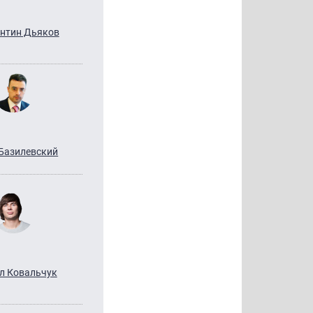
нтин Дьяков
Базилевский
л Ковальчук