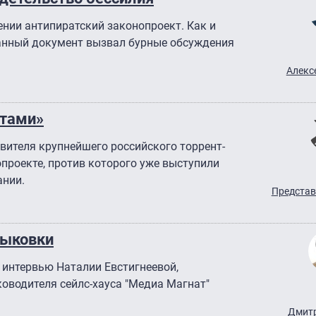
ении антипиратский законопроект. Как и
анный документ вызвал бурные обсуждения
Алекс
атами»
вителя крупнейшего российского торрент-
проекте, против которого уже выступили
ании.
Представ
тыковки
 интервью Наталии Евстигнеевой,
ководителя сейлс-хауса "Медиа Магнат"
Дмитр