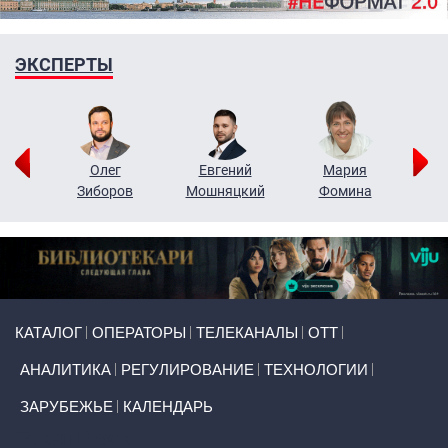
ЭКСПЕРТЫ
рий
Олег
Евгений
Мария
н
Зиборов
Мошняцкий
Фомина
Primary links
КАТАЛОГ
ОПЕРАТОРЫ
ТЕЛЕКАНАЛЫ
ОТТ
АНАЛИТИКА
РЕГУЛИРОВАНИЕ
ТЕХНОЛОГИИ
ЗАРУБЕЖЬЕ
КАЛЕНДАРЬ
Token Block