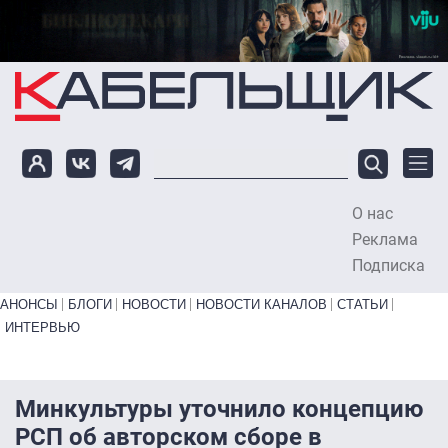
Перейти к основному содержанию
О нас
To
Реклама
Подписка
Primary links bottom
АНОНСЫ
БЛОГИ
НОВОСТИ
НОВОСТИ КАНАЛОВ
СТАТЬИ
ИНТЕРВЬЮ
Минкультуры уточнило концепцию
РСП об авторском сборе в