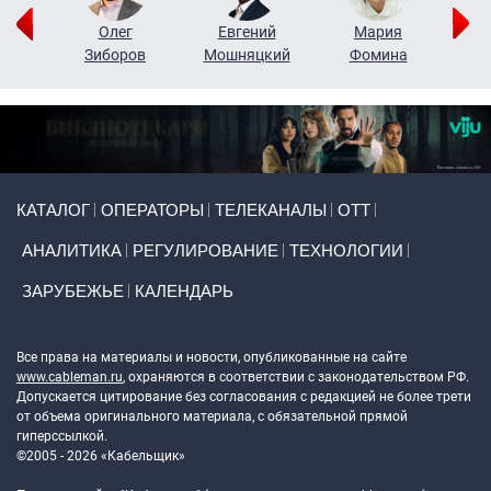
рий
Олег
Евгений
Мария
н
Зиборов
Мошняцкий
Фомина
Primary links
КАТАЛОГ
ОПЕРАТОРЫ
ТЕЛЕКАНАЛЫ
ОТТ
АНАЛИТИКА
РЕГУЛИРОВАНИЕ
ТЕХНОЛОГИИ
ЗАРУБЕЖЬЕ
КАЛЕНДАРЬ
Token Block
Все права на материалы и новости, опубликованные на сайте
www.cableman.ru
, охраняются в соответствии с законодательством РФ.
Допускается цитирование без согласования с редакцией не более трети
от объема оригинального материала, с обязательной прямой
гиперссылкой.
©2005 - 2026 «Кабельщик»