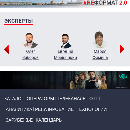
ЭКСПЕРТЫ
рий
Олег
Евгений
Мария
н
Зиборов
Мошняцкий
Фомина
Primary links
КАТАЛОГ
ОПЕРАТОРЫ
ТЕЛЕКАНАЛЫ
ОТТ
АНАЛИТИКА
РЕГУЛИРОВАНИЕ
ТЕХНОЛОГИИ
ЗАРУБЕЖЬЕ
КАЛЕНДАРЬ
Token Block