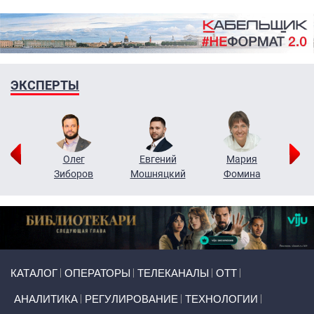
ЭКСПЕРТЫ
рий
Олег
Евгений
Мария
н
Зиборов
Мошняцкий
Фомина
Primary links
КАТАЛОГ
ОПЕРАТОРЫ
ТЕЛЕКАНАЛЫ
ОТТ
АНАЛИТИКА
РЕГУЛИРОВАНИЕ
ТЕХНОЛОГИИ