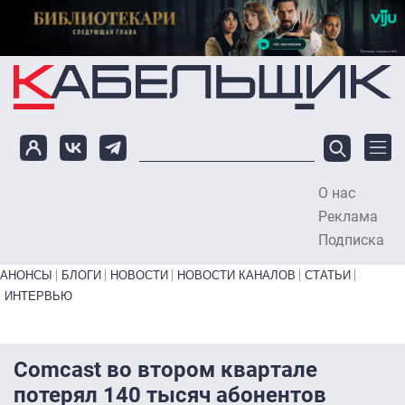
Перейти к основному содержанию
О нас
To
Реклама
Подписка
Primary links bottom
АНОНСЫ
БЛОГИ
НОВОСТИ
НОВОСТИ КАНАЛОВ
СТАТЬИ
ИНТЕРВЬЮ
Comcast во втором квартале
потерял 140 тысяч абонентов