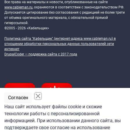
Все права на материалы и новости, опубликованные на сайте
www.cableman.ru
, охраняются в соответствии с законодательством РФ.
Допускается цитирование без согласования с редакцией не более трети
от объема оригинального материала, с обязательной прямой
гиперссылкой.
©2005 - 2026 «Кабельщик»
Политика сайта "Кабельщик" (интернет-адреса
www.cableman.ru
) в
отношении обработки персональных данных пользователей сети
интернет
DrupalCoder — поддержка сайта c 2017 года
Согласен
Наш сайт использует файлы cookie и схожие
технологии работы с персонализированной
Подпишитесь
информацией. При использовании данного сайта, вы
на ежедневную рассылку
подтверждаете свое согласие на использование