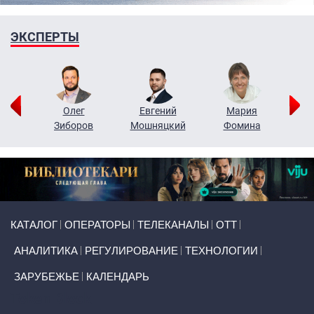
ЭКСПЕРТЫ
рий
Олег
Евгений
Мария
н
Зиборов
Мошняцкий
Фомина
Primary links
КАТАЛОГ
ОПЕРАТОРЫ
ТЕЛЕКАНАЛЫ
ОТТ
АНАЛИТИКА
РЕГУЛИРОВАНИЕ
ТЕХНОЛОГИИ
ЗАРУБЕЖЬЕ
КАЛЕНДАРЬ
Token Block