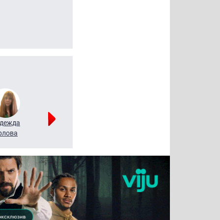
дежда
Мария
Алексей
рлова
Щербаль
Леонтьев