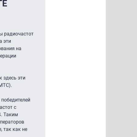
TE
сы радиочастот
а эти
ования на
дерации
к здесь эти
МТС).
 победителей
астот с
S. Таким
операторов
, так как не