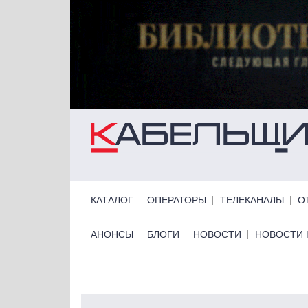
Перейти к основному содержанию
Primary links
КАТАЛОГ
ОПЕРАТОРЫ
ТЕЛЕКАНАЛЫ
О
Primary links bottom
АНОНСЫ
БЛОГИ
НОВОСТИ
НОВОСТИ 