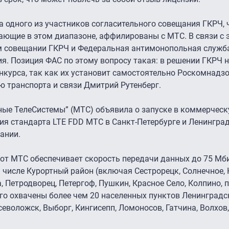
а одного из участников согласительного совещания ГКРЧ, 
ющие в этом диапазоне, аффилированы с МТС. В связи с 
м совещании ГКРЧ и Федеральная антимонопольная служба
ия. Позиция ФАС по этому вопросу такая: в решении ГКРЧ 
курса, так как их установит самостоятельно Роскомнадзо
 транспорта и связи Дмитрий Рутенберг.
ые ТелеСистемы” (МТС) объявила о запуске в коммерчес
ия стандарта LTE FDD МТС в Санкт-Петербурге и Ленинград
ании.
 от МТС обеспечивает скорость передачи данных до 75 Мб
м числе Курортный район (включая Сестрорецк, Солнечное,
а, Петродворец, Петергоф, Пушкин, Красное Село, Колпино
о охвачены более чем 20 населенных пунктов Ленинградск
еволожск, Выборг, Кингисепп, Ломоносов, Гатчина, Волхов, 