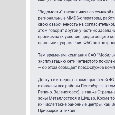
“Ведомости” также пишут со ссылкой н
региональные MMDS-операторы, работа
свою озабоченность на согласительно
этом говорит другой участник заседан
прописывать условия предстоящего кон
начальник управления ФАС по контролю
Тем временем, компания ОАО “Мобильн
эксплуатацию сети четвертого поколен
— об этом
сообщает
пресс-служба комп
Доступ в интернет с помощью сетей 4G
охвачены все районы Петербурга, в то
Репино, Зеленогорск), а также Стрельн
зоны Металлостроя и Шушар. Кроме тог
их числе такие районные центры, как Вс
Приозерск и Тихвин.