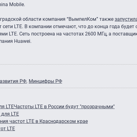
ina Mobile.
инградской области компания “ВымпелКом” также
запустил
ети LTE. В компании отмечают, что до конца года будет 
ями LTE. Сеть построена на частотах 2600 МГц, а поставщи
пания Huawei.
азвития РФ
Минцифры РФ
ля LTE
Частоты LTE в России будут "прозрачными"
 для LTE
ния частот LTE в Краснодарском крае
тот LTE