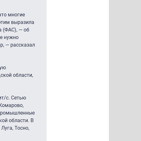
что многие
этим выразила
 (ФАС), — об
не нужно
р, — рассказал
кую
ской области,
ит/с. Сетью
 Комарово,
, промышленные
ой области. В
Луга, Тосно,