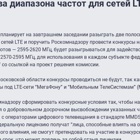
а диапазона частот для сетей L
 планирует на завтрашнем заседании разыграть две поло
 сетей LTE и поручить Роскомнадзору провести конкурсы н
лотов — 2595-2620 МГц, будет разыгрываться для задейств
у 2570-2595 МГц, для использования в каждом субъекте фе
 со ссылкой на проект решения комиссии.
осковской области конкурсы проводиться не будут, так ка
ы под LTE-сети “МегаФону” и “Мобильным ТелеСистемам” (
надзору сформировать конкурсные условия так, чтобы на
ся о добровольном досрочном высвобождении указанных ч
ь с операторами цифрового телевещания в стандарте MMD
деральную лицензию получат “лица, способные влиять на 
ого влияния, не смогут претендовать на участие в конкурсе
в срок, что может повлечь за собой отзыв лицензии.