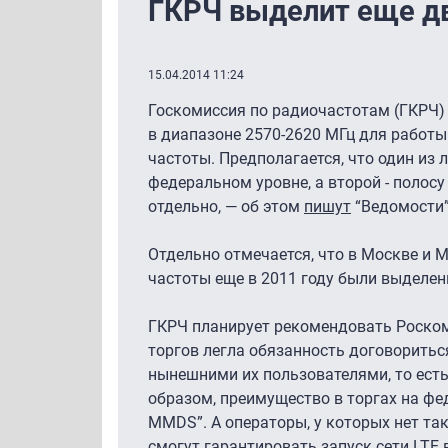
ГКРЧ выделит еще дв
15.04.2014 11:24
Госкомиссия по радиочастотам (ГКРЧ)
в диапазоне 2570-2620 МГц для работы
частоты. Предполагается, что один из 
федеральном уровне, а второй - полос
отдельно, — об этом
пишут
“Ведомости”
Отдельно отмечается, что в Москве и М
частоты еще в 2011 году были выделен
ГКРЧ планирует рекомендовать Роском
торгов легла обязанность договорить
нынешними их пользователями, то ест
образом, преимущество в торгах на фе
MMDS”. А операторы, у которых нет так
смогут гарантировать запуск сети LTE 