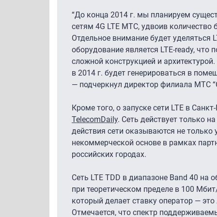
“До конца 2014 г. мы планируем сущес
сетям 4G LTE МТС, удвоив количество б
Отдельное внимание будет уделяться L
оборудование является LTE-ready, что
сложной конструкцией и архитектурой.
в 2014 г. будет генерироваться в поме
— подчеркнул директор филиала МТС “
Кроме того, о запуске сети LTE в Санк
TelecomDaily
. Сеть действует только н
действия сети оказываются не только 
некоммерческой основе в рамках партн
российских городах.
Сеть LTE TDD в диапазоне Band 40 на 
при теоретическом пределе в 100 Мбит
который делает ставку оператор — это 
Отмечается, что спектр поддерживаемых