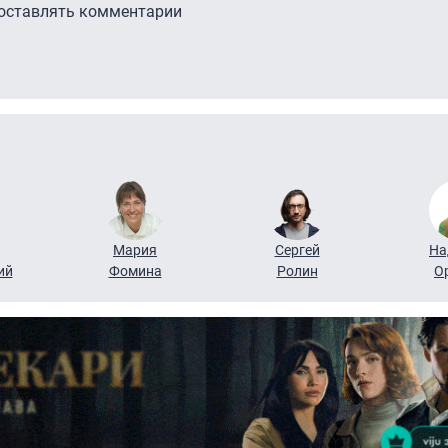
 оставлять комментарии
Мария
Сергей
На
ий
Фомина
Ролин
О