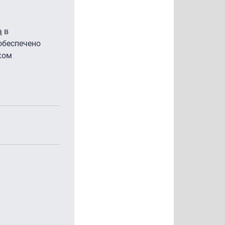
а
в
обеспечено
ком