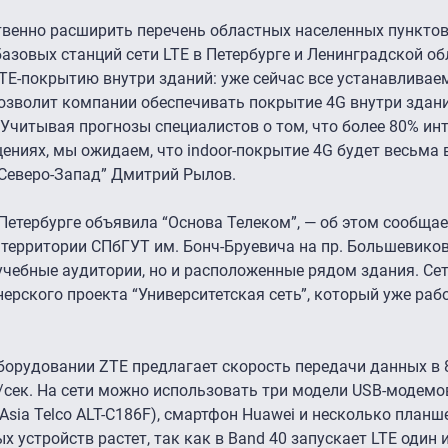
твенно расширить перечень областных населенных пунктов
азовых станций сети LTE в Петербурге и Ленинградской об
TE-покрытию внутри зданий: уже сейчас все устанавливае
 позволит компании обеспечивать покрытие 4G внутри здан
 Учитывая прогнозы специалистов о том, что более 80% ин
щениях, мы ожидаем, что indoor-покрытие 4G будет весьма 
Северо-Запад” Дмитрий Рылов.
т-Петербурге объявила “Основа Телеком”, — об этом сообща
а территории СПбГУТ им. Бонч-Бруевича на пр. Большевиков,
учебные аудитории, но и расположенные рядом здания. Се
ерского проекта “Университетская сеть”, который уже раб
оборудовании ZTE предлагает скорость передачи данных в 
/сек. На сети можно использовать три модели USB-модемов
Asia Telco ALT-C186F), смартфон Huawei и несколько планш
 устройств растет, так как в Band 40 запускает LTE один