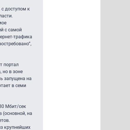
 с доступом к
ласти.
мое
ий с самой
тернет-трафика
востребовано”,
ет портал
 но в зоне
ть запущена на
отает в семи
80 Мбит/сек
 (основной, на
етов.
 из крупнейших