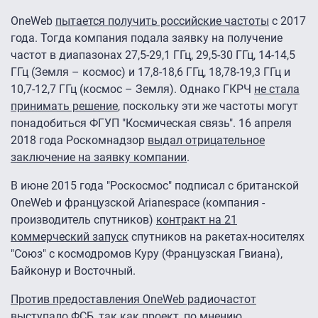
OneWeb
пытается получить российские частоты
с 2017
года. Тогда компания подала заявку на получение
частот в диапазонах 27,5-29,1 ГГц, 29,5-30 ГГц, 14-14,5
ГГц (Земля – космос) и 17,8-18,6 ГГц, 18,78-19,3 ГГц и
10,7-12,7 ГГц (космос – Земля). Однако ГКРЧ
не стала
принимать решение
, поскольку эти же частоты могут
понадобиться ФГУП "Космическая связь". 16 апреля
2018 года Роскомнадзор
выдал отрицательное
заключение на заявку компании
.
В июне 2015 года "Роскосмос" подписал с британской
OneWeb и французской Arianespace (компания -
производитель спутников)
контракт на 21
коммерческий запуск
спутников на ракетах-носителях
"Союз" с космодромов Куру (Французская Гвиана),
Байконур и Восточный.
Против предоставления OneWeb радиочастот
выступало ФСБ
, так как проект, по мнению