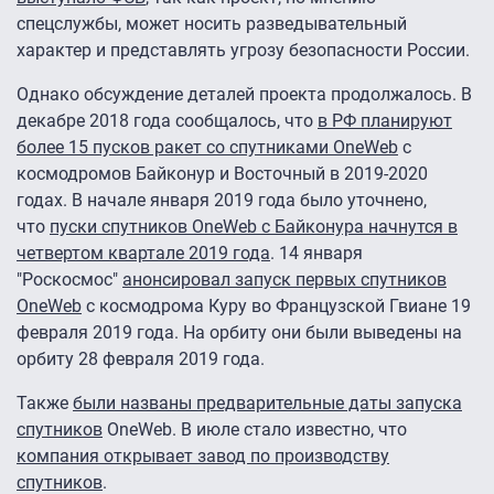
спецслужбы, может носить разведывательный
характер и представлять угрозу безопасности России.
Однако обсуждение деталей проекта продолжалось. В
декабре 2018 года сообщалось, что
в РФ планируют
более 15 пусков ракет со спутниками OneWeb
с
космодромов Байконур и Восточный в 2019-2020
годах. В начале января 2019 года было уточнено,
что
пуски спутников OneWeb с Байконура начнутся в
четвертом квартале 2019 года
. 14 января
"Роскосмос"
анонсировал запуск первых спутников
OneWeb
с космодрома Куру во Французской Гвиане 19
февраля 2019 года. На орбиту они были выведены на
орбиту 28 февраля 2019 года.
Также
были названы предварительные даты запуска
спутников
OneWeb. В июле стало известно, что
компания открывает завод по производству
спутников
.