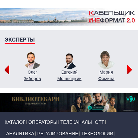
ЭКСПЕРТЫ
рий
Олег
Евгений
Мария
н
Зиборов
Мошняцкий
Фомина
Primary links
КАТАЛОГ
ОПЕРАТОРЫ
ТЕЛЕКАНАЛЫ
ОТТ
АНАЛИТИКА
РЕГУЛИРОВАНИЕ
ТЕХНОЛОГИИ