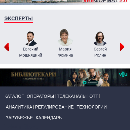
ЭКСПЕРТЫ
ор
Евгений
Мария
Сергей
Н
ко
Мошняцкий
Фомина
Ролин
Primary links
КАТАЛОГ
ОПЕРАТОРЫ
ТЕЛЕКАНАЛЫ
ОТТ
АНАЛИТИКА
РЕГУЛИРОВАНИЕ
ТЕХНОЛОГИИ
ЗАРУБЕЖЬЕ
КАЛЕНДАРЬ
Token Block