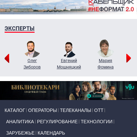
ЭКСПЕРТЫ
рий
Олег
Евгений
Мария
н
Зиборов
Мошняцкий
Фомина
Primary links
КАТАЛОГ
ОПЕРАТОРЫ
ТЕЛЕКАНАЛЫ
ОТТ
АНАЛИТИКА
РЕГУЛИРОВАНИЕ
ТЕХНОЛОГИИ
ЗАРУБЕЖЬЕ
КАЛЕНДАРЬ