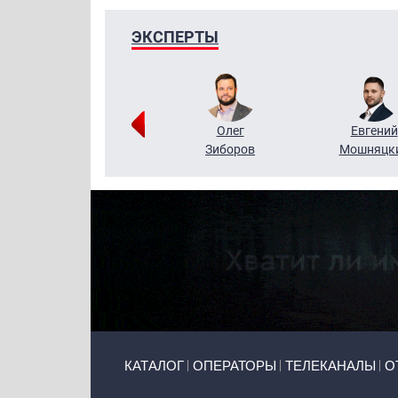
ЭКСПЕРТЫ
Григорий
Олег
Евгений
Кузин
Зиборов
Мошняцк
Primary links
КАТАЛОГ
ОПЕРАТОРЫ
ТЕЛЕКАНАЛЫ
О
Token Block