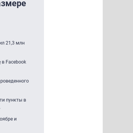
азмере
ил 21,3 млн
е
в Facebook
проведенного
ти пункты в
.
ноябре и