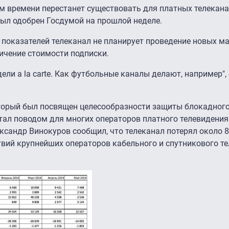
ом времени перестанет существовать для платных телекан
был одобрен Госдумой на прошлой неделе.
 показателей телеканал не планирует проведение новых м
личение стоимости подписки.
ели a la carte. Как футбольные каналы делают, например", 
оторый был посвящен целесообразности защиты блокадног
стал поводом для многих операторов платного телевидени
ександр Винокуров сообщил, что телеканал потерял около 
ствий крупнейших операторов кабельного и спутникового те