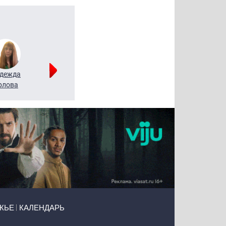
дежда
Мария
Алексей
рлова
Щербаль
Леонтьев
ЖЬЕ
КАЛЕНДАРЬ