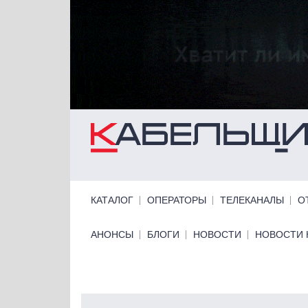
Перейти к основному содержанию
Primary links
КАТАЛОГ
ОПЕРАТОРЫ
ТЕЛЕКАНАЛЫ
О
Primary links bottom
АНОНСЫ
БЛОГИ
НОВОСТИ
НОВОСТИ 