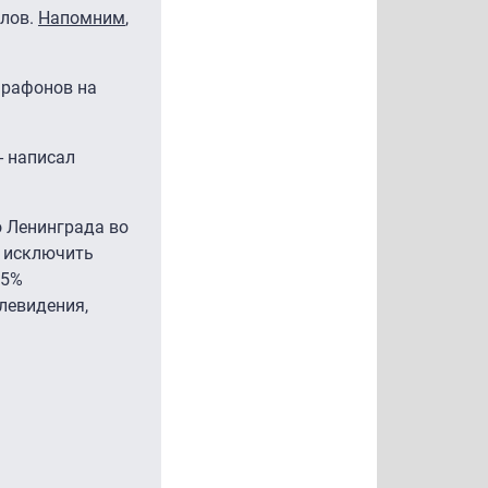
алов.
Напомним
,
арафонов на
- написал
о Ленинграда во
я исключить
85%
левидения,