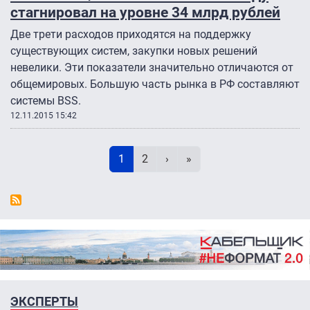
стагнировал на уровне 34 млрд рублей
Две трети расходов приходятся на поддержку
существующих систем, закупки новых решений
невелики. Эти показатели значительно отличаются от
общемировых. Большую часть рынка в РФ составляют
системы BSS.
12.11.2015 15:42
Нумерация страниц
Текущая страница
Page
Следующая страница
Последняя страница
1
2
›
»
ЭКСПЕРТЫ