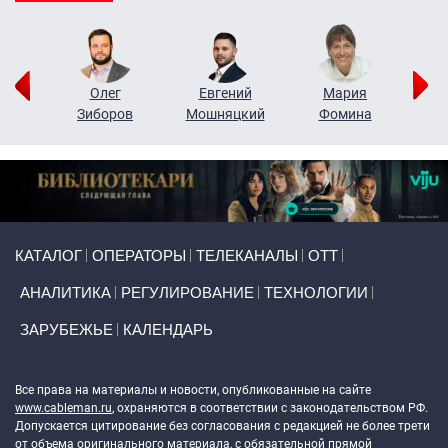
рий
Олег
Евгений
Мария
н
Зиборов
Мошняцкий
Фомина
Primary links
КАТАЛОГ
ОПЕРАТОРЫ
ТЕЛЕКАНАЛЫ
ОТТ
АНАЛИТИКА
РЕГУЛИРОВАНИЕ
ТЕХНОЛОГИИ
ЗАРУБЕЖЬЕ
КАЛЕНДАРЬ
Token Block
Все права на материалы и новости, опубликованные на сайте
www.cableman.ru
, охраняются в соответствии с законодательством РФ.
Допускается цитирование без согласования с редакцией не более трети
от объема оригинального материала, с обязательной прямой