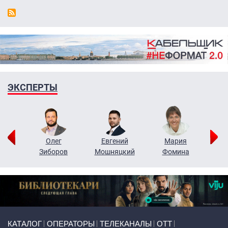
ЭКСПЕРТЫ
рий
Олег
Евгений
Мария
н
Зиборов
Мошняцкий
Фомина
Primary links
КАТАЛОГ
ОПЕРАТОРЫ
ТЕЛЕКАНАЛЫ
ОТТ