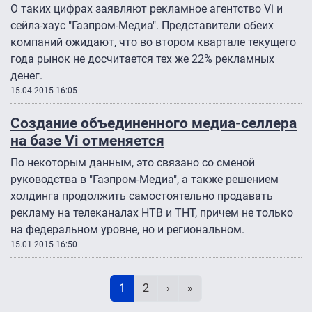
О таких цифрах заявляют рекламное агентство Vi и
сейлз-хаус "Газпром-Медиа". Представители обеих
компаний ожидают, что во втором квартале текущего
года рынок не досчитается тех же 22% рекламных
денег.
15.04.2015 16:05
Создание объединенного медиа-селлера
на базе Vi отменяется
По некоторым данным, это связано со сменой
руководства в "Газпром-Медиа", а также решением
холдинга продолжить самостоятельно продавать
рекламу на телеканалах НТВ и ТНТ, причем не только
на федеральном уровне, но и региональном.
15.01.2015 16:50
Нумерация страниц
Текущая страница
Page
Следующая страница
Последняя страница
1
2
›
»