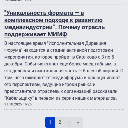
"Уникальность формата — в
комплексном подходе к развитию
медиаиндустрии”. Почему отрасль
поддерживает МИМФ
В настоящее время "Исполнительная Дирекция
Форума" находится в стадии активной подготовки
мероприятия, которое пройдет в Сколково с 3 по 5
декабря. Событие станет еще более масштабным, а
его деловая и выставочная часть — более обширной. О
том, чего ожидают от медиафорума и как оценивают
его перспективы, ведущие игроки рынка и
представители отраслевых организаций рассказали
"Кабельщику" в первом из серии наших материалов.
31.10.2025 16:25
Нумерация страниц
Текущая страница
Page
Следующая страница
Последняя страница
1
2
›
»