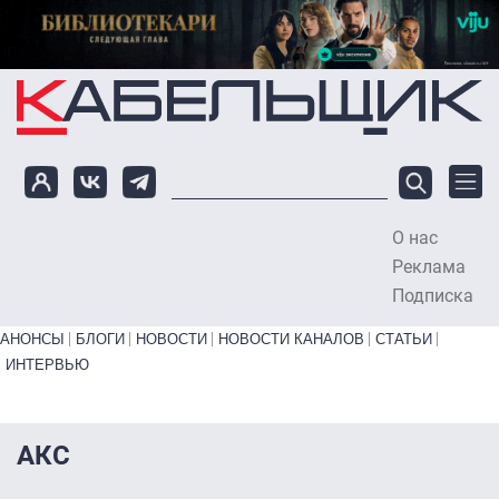
Перейти к основному содержанию
О нас
To
Реклама
Подписка
Primary links bottom
АНОНСЫ
БЛОГИ
НОВОСТИ
НОВОСТИ КАНАЛОВ
СТАТЬИ
ИНТЕРВЬЮ
АКС