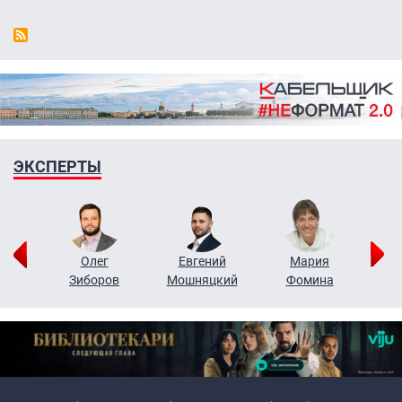
ЭКСПЕРТЫ
рий
Олег
Евгений
Мария
н
Зиборов
Мошняцкий
Фомина
Primary links