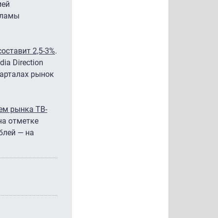
ией
кламы
оставит 2,5-3%
.
a Direction
варталах рынок
ем рынка ТВ-
 на отметке
блей — на