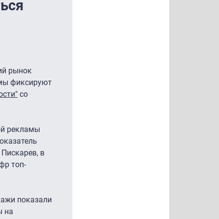
ться
ий рынок
амы фиксируют
ости"
со
ной рекламы
показатель
 Пискарев, в
фр топ-
дажи показали
ы на