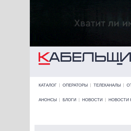
Перейти к основному содержанию
Primary links
КАТАЛОГ
ОПЕРАТОРЫ
ТЕЛЕКАНАЛЫ
О
Primary links bottom
АНОНСЫ
БЛОГИ
НОВОСТИ
НОВОСТИ 