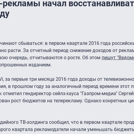
-рекламы начал восстанавлива
оду
чинают сбываться: в первом квартале 2016 года российск
нно расти. За отчетный период снижение доходов от рекл
свою очередь, отчитываются о росте. Об этом
пишут "Ведом
 опрошенных изданием.
Vi, за первые три месяца 2016 года доходы от телевизион
ния, в прошлом году за аналогичный период времени этот 
Как отметил гендиректор сейлз-хауса "Газпром-медиа" Сергей
ован рост бюджетов на телерекламу. Однако конретных ци
дийного ТВ-холдинга сообщил, что в первом квартале про
торого квартала рекламодатели начали уменьшать бюджет