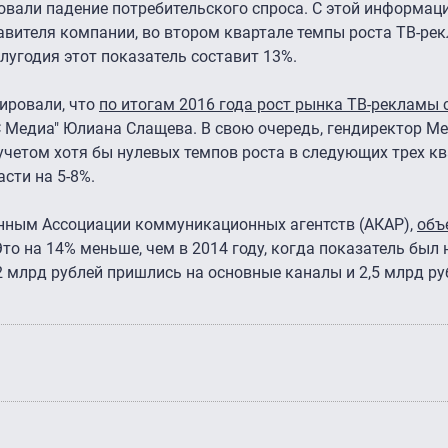
ровали падение потребительского спроса. С этой информац
тавителя компании, во втором квартале темпы роста ТВ-ре
олугодия этот показатель составит 13%.
ировали, что
по итогам 2016 года рост рынка ТВ-рекламы с
 Медиа" Юлиана Слащева. В свою очередь, гендиректор Medi
 учетом хотя бы нулевых темпов роста в следующих трех к
асти на 5-8%.
данным Ассоциации коммуникационных агентств (АКАР),
объ
Это на 14% меньше, чем в 2014 году, когда показатель был
2 млрд рублей пришлись на основные каналы и 2,5 млрд ру