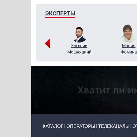
ЭКСПЕРТЫ
Виктор
Евгений
Мария
Бритько
Мошняцкий
Фомина
Primary links
КАТАЛОГ
ОПЕРАТОРЫ
ТЕЛЕКАНАЛЫ
О
Token Block