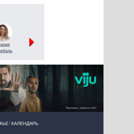
ария
Алексей
Татьяна
рбаль
Леонтьев
Воронова
ЖЬЕ
КАЛЕНДАРЬ