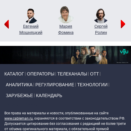
ор
Евгений
Мария
Сергей
Н
ко
Мошняцкий
Фомина
Ролин
Primary links
КАТАЛОГ
ОПЕРАТОРЫ
ТЕЛЕКАНАЛЫ
ОТТ
АНАЛИТИКА
РЕГУЛИРОВАНИЕ
ТЕХНОЛОГИИ
ЗАРУБЕЖЬЕ
КАЛЕНДАРЬ
Token Block
Все права на материалы и новости, опубликованные на сайте
www.cableman.ru
, охраняются в соответствии с законодательством РФ.
Допускается цитирование без согласования с редакцией не более трети
от объема оригинального материала, с обязательной прямой