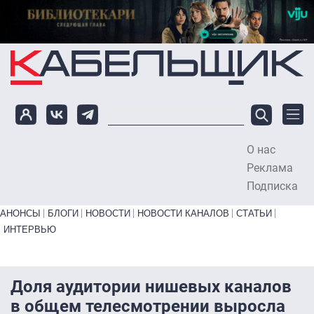
Перейти к основному содержанию
О нас
To
Реклама
Подписка
Primary links bottom
АНОНСЫ
БЛОГИ
НОВОСТИ
НОВОСТИ КАНАЛОВ
СТАТЬИ
ИНТЕРВЬЮ
Доля аудитории нишевых каналов
в общем телесмотрении выросла