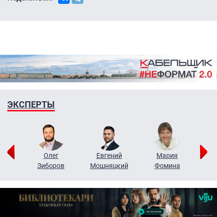
ЭКСПЕРТЫ
рий
Олег
Евгений
Мария
н
Зиборов
Мошняцкий
Фомина