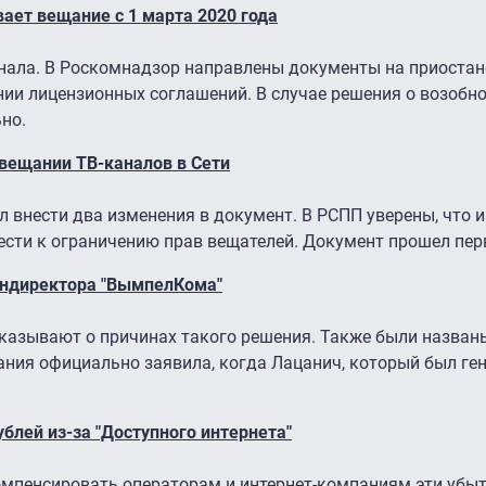
ает вещание с 1 марта 2020 года
анала. В Роскомнадзор направлены документы на приостан
нии лицензионных соглашений. В случае решения о возобн
но.
вещании ТВ-каналов в Сети
 внести два изменения в документ. В РСПП уверены, что 
сти к ограничению прав вещателей. Документ прошел перв
ендиректора "ВымпелКома"
сказывают о причинах такого решения. Также были назван
ания официально заявила, когда Лацанич, который был ге
блей из-за "Доступного интернета"
омпенсировать операторам и интернет-компаниям эти убыт