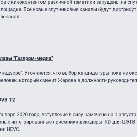
лов с киноконтентом различной тематики запущены на спу
площадке. Все новые спутниковые каналы будут дистрибут
елеканал.
главы "Газпром-медиа"
надзоре". Уточняется, что выбор кандидатуры пока не ок
человек, который сменит Жарова в должности руководите
DVB-T2
варя 2020 года, вступление в силу намечено на 1 августа 
ные интегрированные приемники-декодеры IRD для ЦЭТВ 
ии HEVC.