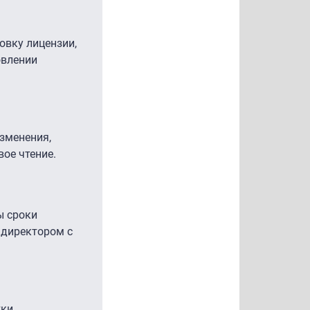
овку лицензии,
овлении
изменения,
ое чтение.
ы сроки
ндиректором с
ки.