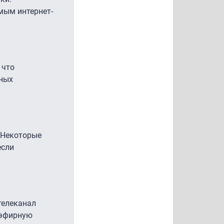
мым интернет-
 что
нных
 Некоторые
если
телеканал
 эфирную