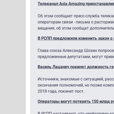
Телеканал Asia Amazing приостанавлив
Об этом сообщает пресс-служба телек
операторам связи - письма о расторже
вещания, об этом сообщат дополнитель
В РСПП предложили изменить закон о 
Глава союза Александр Шохин попросил
предложенные депутатами, могут приве
Василь Лацанич покинет должность г
Источники, знакомые с ситуацией, рас
окончания полномочий, но позже комп
2018 года, покинет пост.
Операторы могут потерять 150 млрд ру
В РСПП настаивают, что необходимо к