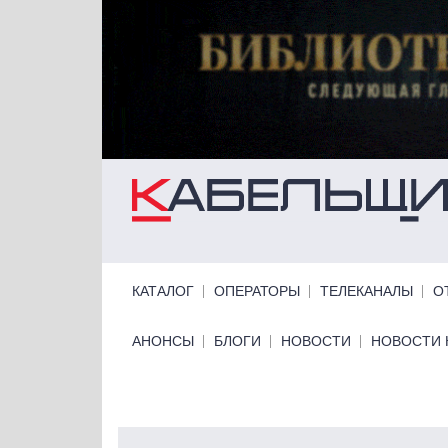
Перейти к основному содержанию
Primary links
КАТАЛОГ
ОПЕРАТОРЫ
ТЕЛЕКАНАЛЫ
О
Primary links bottom
АНОНСЫ
БЛОГИ
НОВОСТИ
НОВОСТИ 