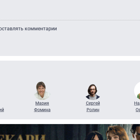
 оставлять комментарии
Мария
Сергей
На
ий
Фомина
Ролин
О