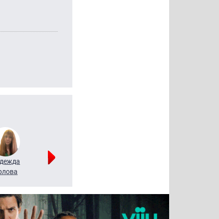
дежда
Мария
Алексей
рлова
Щербаль
Леонтьев