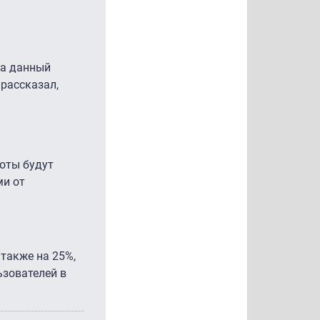
На данный
рассказал,
оты будут
ми от
также на 25%,
ьзователей в