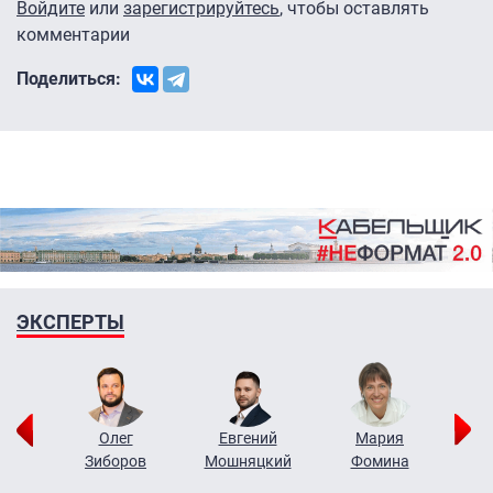
Войдите
или
зарегистрируйтесь
, чтобы оставлять
комментарии
Поделиться:
ЭКСПЕРТЫ
рий
Олег
Евгений
Мария
н
Зиборов
Мошняцкий
Фомина