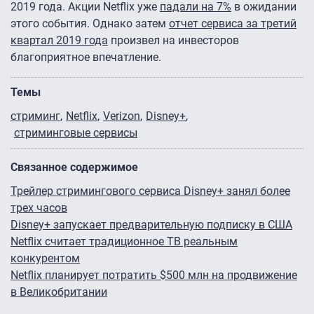
2019 года. Акции Netflix уже
падали на 7%
в ожидании
этого события. Однако затем
отчет сервиса за третий
квартал 2019 года
произвел на инвесторов
благоприятное впечатление.
Темы
стриминг
Netflix
Verizon
Disney+
стриминговые сервисы
Связанное содержимое
Трейлер стримингового сервиса Disney+ занял более
трех часов
Disney+ запускает предварительную подписку в США
Netflix считает традиционное ТВ реальным
конкурентом
Netflix планирует потратить $500 млн на продвижение
в Великобритании