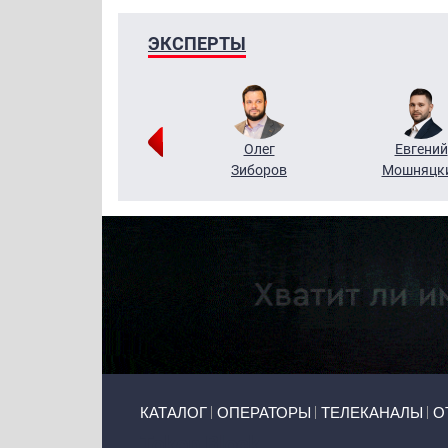
ЭКСПЕРТЫ
Григорий
Олег
Евгений
Кузин
Зиборов
Мошняцк
Primary links
КАТАЛОГ
ОПЕРАТОРЫ
ТЕЛЕКАНАЛЫ
О
Token Block