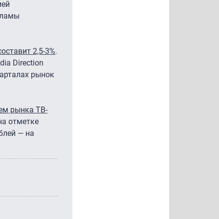
ией
кламы
оставит 2,5-3%
.
a Direction
варталах рынок
ем рынка ТВ-
 на отметке
блей — на