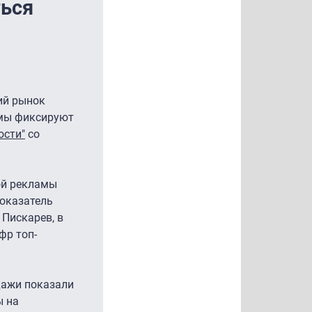
ться
ий рынок
амы фиксируют
ости"
со
ной рекламы
показатель
 Пискарев, в
фр топ-
дажи показали
ы на