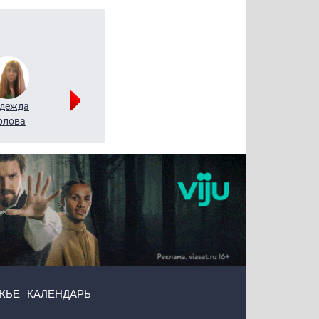
дежда
Мария
Алексей
рлова
Щербаль
Леонтьев
ЖЬЕ
КАЛЕНДАРЬ