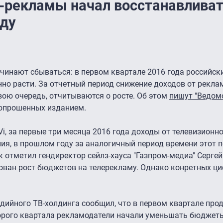
-рекламы начал восстанавлива
оду
чинают сбываться: в первом квартале 2016 года российск
нно расти. За отчетный период снижение доходов от рекл
свою очередь, отчитываются о росте. Об этом
пишут "Ведом
 опрошенных изданием.
Vi, за первые три месяца 2016 года доходы от телевизион
ния, в прошлом году за аналогичный период времени этот 
Как отметил гендиректор сейлз-хауса "Газпром-медиа" Сергей
ован рост бюджетов на телерекламу. Однако конретных ци
дийного ТВ-холдинга сообщил, что в первом квартале про
торого квартала рекламодатели начали уменьшать бюджет