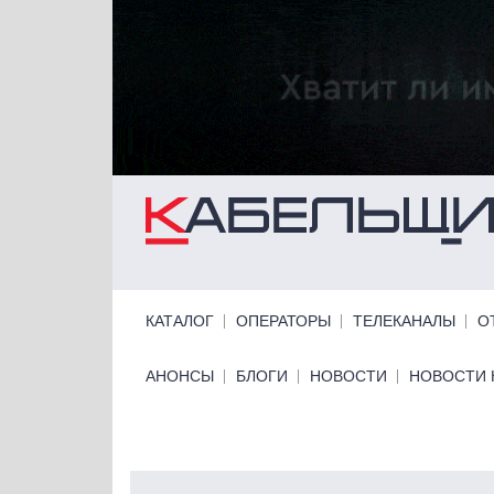
Перейти к основному содержанию
Primary links
КАТАЛОГ
ОПЕРАТОРЫ
ТЕЛЕКАНАЛЫ
О
Primary links bottom
АНОНСЫ
БЛОГИ
НОВОСТИ
НОВОСТИ 