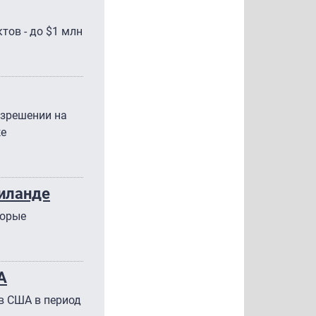
тов - до $1 млн
азрешении на
же
аиланде
торые
А
в США в период