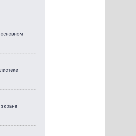
В основном
блиотеке
 экране