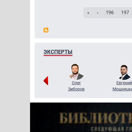
Первая страница
Предыдущая ст
Page
Page
«
‹
196
197
ЭКСПЕРТЫ
Григорий
Олег
Евгений
Кузин
Зиборов
Мошняцк