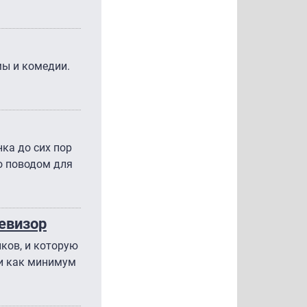
мы и комедии.
нка до сих пор
ло поводом для
Ревизор
ков, и которую
ги как минимум