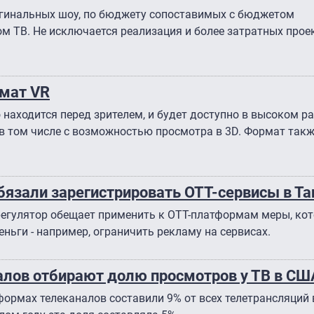
игинальных шоу, по бюджету сопоставимых с бюджетом
м ТВ. Не исключается реализация и более затратных проек
рмат VR
 находится перед зрителем, и будет доступно в высоком р
 в том числе с возможностью просмотра в 3D. Формат так
 обязали зарегистрировать OTT-сервисы в Т
регулятор обещает применить к OTT-платформам меры, ко
ьги - например, ограничить рекламу на сервисах.
алов отбирают долю просмотров у ТВ в СШ
формах телеканалов составили 9% от всех телетрансляций 