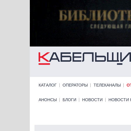
Перейти к основному содержанию
Primary links
КАТАЛОГ
ОПЕРАТОРЫ
ТЕЛЕКАНАЛЫ
О
Primary links bottom
АНОНСЫ
БЛОГИ
НОВОСТИ
НОВОСТИ 