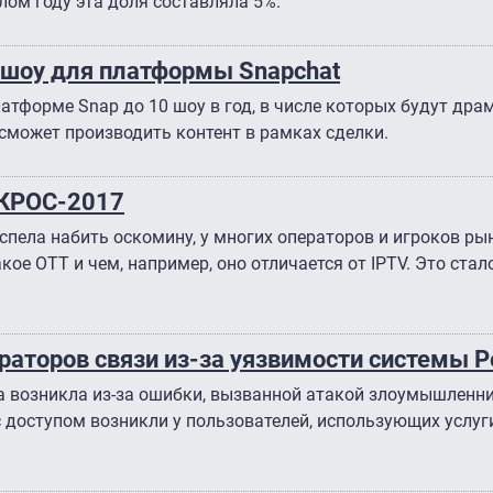
лом году эта доля составляла 5%.
 шоу для платформы Snapchat
атформе Snap до 10 шоу в год, в числе которых будут дра
сможет производить контент в рамках сделки.
 КРОС-2017
спела набить оскомину, у многих операторов и игроков ры
акое OTT и чем, например, оно отличается от IPTV. Это ста
ераторов связи из-за уязвимости системы 
ма возникла из-за ошибки, вызванной атакой злоумышленни
 с доступом возникли у пользователей, использующих услу