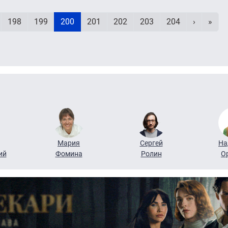
Нумерация страниц
раница
Page
Page
Текущая страница
Page
Page
Page
Page
Следующ
Посл
198
199
200
201
202
203
204
›
»
Мария
Сергей
На
ий
Фомина
Ролин
О