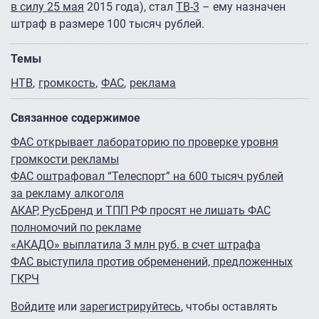
в силу 25 мая
2015 года), стал
ТВ-3
– ему назначен
штраф в размере 100 тысяч рублей.
Темы
НТВ
громкость
ФАС
реклама
Связанное содержимое
ФАС открывает лабораторию по проверке уровня
громкости рекламы
ФАС оштрафовал “Телеспорт” на 600 тысяч рублей
за рекламу алкоголя
АКАР, РусБренд и ТПП РФ просят не лишать ФАС
полномочий по рекламе
«АКАДО» выплатила 3 млн руб. в счет штрафа
ФАС выступила против обременений, предложенных
ГКРЧ
Войдите
или
зарегистрируйтесь
, чтобы оставлять