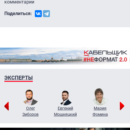
комментарии
Поделиться:
ЭКСПЕРТЫ
рий
Олег
Евгений
Мария
н
Зиборов
Мошняцкий
Фомина