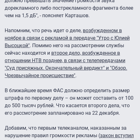
должно превышать значение громкости звука
дорекламного либо пострекламного фрагмента более
чем на 1,5 дБ", - поясняет Карташов.
Напомним, что речь идет о деле,
возбужденном в
ноябре в связи с рекламой в передаче "Утро с Юлией
Высоцкой"
. Помимо него на рассмотрении службы
сейчас находится и
второе дело, возбужденное в
отношении НТВ позднее, в связи с телепередачами
"Суд присяжных. Окончательный вердикт" и "Обзор.
Чрезвычайное происшествие"
.
В ближайшее время ФАС должно определить размер
штрафа по первому делу – он может составить от 100
до 500 тысяч рублей. Что касается второго дела, что
его рассмотрение запланировано на 22 декабря.
Добавим, что первым телеканалом, наказанным за
нарушение правил громкости рекламы (
закон вступил