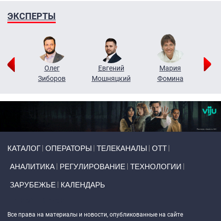
ЭКСПЕРТЫ
рий
Олег
Евгений
Мария
н
Зиборов
Мошняцкий
Фомина
Primary links
КАТАЛОГ
ОПЕРАТОРЫ
ТЕЛЕКАНАЛЫ
ОТТ
АНАЛИТИКА
РЕГУЛИРОВАНИЕ
ТЕХНОЛОГИИ
ЗАРУБЕЖЬЕ
КАЛЕНДАРЬ
Token Block
Все права на материалы и новости, опубликованные на сайте