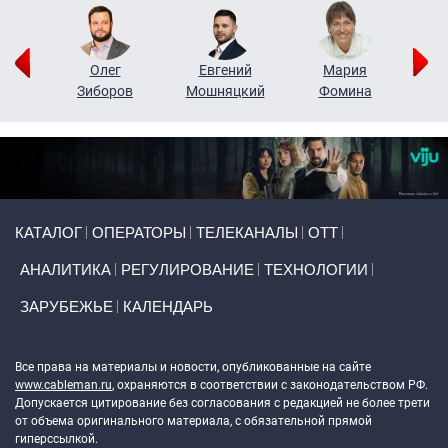
рий
Олег
Евгений
Мария
н
Зиборов
Мошняцкий
Фомина
Primary links
КАТАЛОГ
ОПЕРАТОРЫ
ТЕЛЕКАНАЛЫ
ОТТ
АНАЛИТИКА
РЕГУЛИРОВАНИЕ
ТЕХНОЛОГИИ
ЗАРУБЕЖЬЕ
КАЛЕНДАРЬ
Token Block
Все права на материалы и новости, опубликованные на сайте
www.cableman.ru
, охраняются в соответствии с законодательством РФ.
Допускается цитирование без согласования с редакцией не более трети
от объема оригинального материала, с обязательной прямой
гиперссылкой.