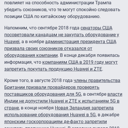
повлияет на способность администрации Трампа
убедить союзников, что те могут спокойно следовать
позиции США по китайскому оборудованию.
Напомним, что сентябре 2018 года
сенаторы США
посоветовали канадцам не закупать оборудование у
Huawei
, а в ноябре
администрация президента США
призвала своих союзников отказался от
оборудования компании
. В конце декабря появилась
информация, что
компаниям США в 2019 году могут
запретить покупать продукцию Huawei и ZTE
.
Кроме того, в августе 2018 года
члены правительства
Британии призвали провайдеров проверять
поставщиков оборудования для 5G
, в сентябре
власти
Индии не допустили Huawei и ZTE к испытаниям 5G в
стране
, в конце ноября
Новая Зеландия запретила
использование оборудования Huawei в 5G
, в декабре
японским госкорпорациям де-факто запретили