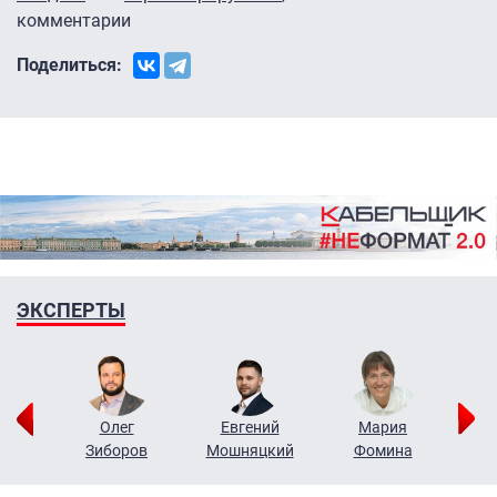
комментарии
Поделиться:
ЭКСПЕРТЫ
рий
Олег
Евгений
Мария
н
Зиборов
Мошняцкий
Фомина