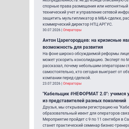
спорные права размещения или непонятный 
технический учет и управление сетевой инф
защитить мультипликатор в M&A-сделке, ра
коммерческий директор НТЦ АРГУС.
30.07.2026
|
Операторы
Антон Царегородцев: на кризисные яв
возможность для развития
На фоне широко обсуждаемой реформы лице
может ускорить консолидацию. Эксперт по 
рассказал, почему небольшим операторам ст
самостоятельно, кто сегодня выиграет от о
компании перед сделкой.
23.07.2026
|
Операторы
"Кабельщик #НЕФОРМАТ 2.0″: учимся 
из представителей разных поколений
Друзья, мы открываем регистрацию на "Ка
образовательный ивент для операторов связи
Мероприятие пройдет с 9 по 11 сентября в 
станет практический семинар бизнес-трене