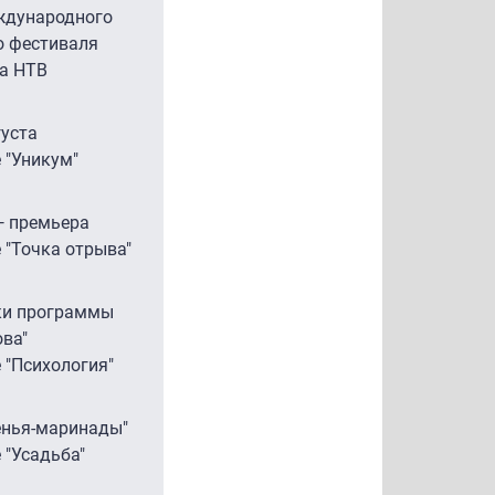
ждународного
о фестиваля
на НТВ
уста
е "Уникум"
— премьера
е "Точка отрыва"
ки программы
ова"
 "Психология"
енья-маринады"
 "Усадьба"