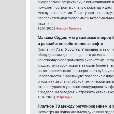
в управлении: эффективные коммуникации в
поможет построить сильную команду и даст
между поколениями. Также участников ждут
развлекательная программа и неформальные
издания.
16.07.2026
|
Новости Проекта
Максим Седов: мы движемся вперед бл
и разработке собственного софта
Компания "Атэл Ярославль" прошла путь от
оборудования до полноценного регионально
собственную программную экосистему. Сего
инфраструктурой, охватывающей более 2 тыс.
на технологическое партнерство и глубокую
безопасности. "Кабельщик" поговорил с ди
о том, как за счет глубокой технической ин
отрасли удается успешно конкурировать с 
с "кадровым голодом" и отражать натиск мн
16.07.2026
|
Операторы
Платное ТВ между регулированием и э
Несмотря на положительную динамику отдел