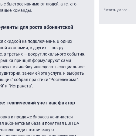
ые быстрее нанимают людей, а те, кто
тивные команды.
Читать далее...
рументы для роста абонентской
я скидкой на подключение. В одних
ной экономии, в других — вокруг
, в третьих — вокруг локального события,
я рынка принцип формулируют сами
одукт в линейку или сделать специальное
дитории, зачем ей эта услуга, и выбрать
льщик" собрал практики "Ростелекома",
й" и "Истранета".
е: технический учет как фактор
овка к продаже бизнеса начинается
ая абонентская база и понятная EBITDA
упатель видит техническую
ть, разрозненные данные по ресурсам,