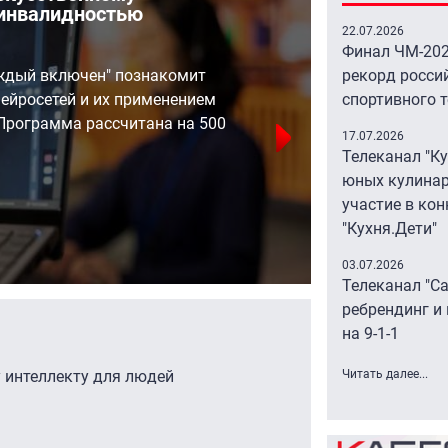
 инвалидностью
серв
в св
22.07.2026
Финал ЧМ-202
ждый включен" познакомит
рекорд росси
Массо
ейросетей и их применением
спортивного 
приве
Программа рассчитана на 500
17.07.2026
интер
Телеканал "К
и Avito
юных кулинар
участие в кон
"Кухня.Дети"
07.08 10
03.07.2026
Телеканал "С
ребрендинг и
на 9-1-1
 интеллекту для людей
Читать далее...