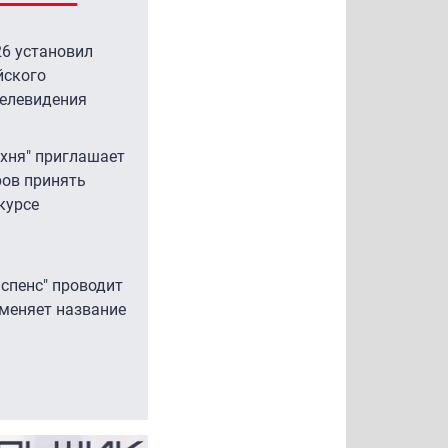
исов: "Ростелеком" подтвердил неполадки
оей инфраструктуре
6 установил
йского
вый технический сбой в инфраструктуре "Ростелекома"
телевидения
л к временной недоступности крупнейших российских
нет-платформ, включая Ozon, Wildberries, "Яндекс"
ухня" приглашает
....
ов принять
курсе
:57 |
Операторы
аспенс" проводит
 меняет название