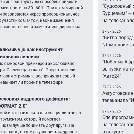
27.07.2026
сти инфраструктуры способен привести
"Судоходный 
 местности на 30–60 %. При этом мировой
Бурцевым" — 
и развиваются через пропорциональное
на телеканал
х участников. О том, какие изменения
азывает первый заместитель директора
27.07.2026
"Битва пород"
"Домашние ж
клюзив viju как инструмент
27.07.2026
риальной линейки
"Побег из Аф
нно с мировой премьерой эксклюзивно
выпуски на т
ари: Следующая глава". Представители
"Авто24″
дитория стриминга восприняла первый
и выйдет ли проект в телеэфире.
27.07.2026
Августовские
 условиях кадрового дефицита:
телеканала "
ФОРМАТ 2.0"
27.07.2026
емой исключительно для специалистов по
Спецпрограм
струментом, который помогает
на телеканале
икам лучше понимать друг друга. На
в августе
узнаете, почему в условиях кадрового