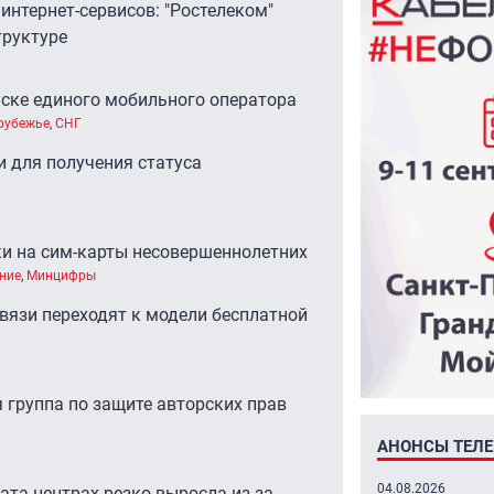
интернет-сервисов: "Ростелеком"
труктуре
уске единого мобильного оператора
рубежье
,
СНГ
 для получения статуса
ки на сим-карты несовершеннолетних
ние
,
Минцифры
вязи переходят к модели бесплатной
 группа по защите авторских прав
АНОНСЫ ТЕЛ
04.08.2026
ата-центрах резко выросла из-за