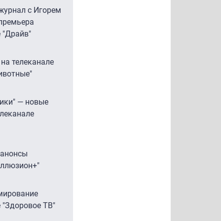
журнал с Игорем
премьера
е "Драйв"
 на телеканале
ивотные"
рики" — новые
елеканале
 анонсы
Иллюзион+"
мирование
 "Здоровое ТВ"