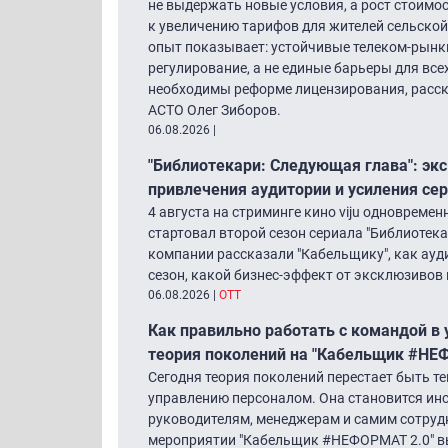
не выдержать новые условия, а рост стоимо
к увеличению тарифов для жителей сельской
опыт показывает: устойчивые телеком-рынк
регулирование, а не единые барьеры для все
необходимы реформе лицензирования, расск
АСТО Олег Зиборов.
06.08.2026
|
"Библиотекари: Следующая глава": экс
привлечения аудитории и усиления се
4 августа на стриминге кино viju одновреме
стартовал второй сезон сериала "Библиотек
компании рассказали "Кабельщику", как ау
сезон, какой бизнес-эффект от эксклюзивов 
06.08.2026
|
ОТТ
Как правильно работать с командой в
теория поколений на "Кабельщик #НЕ
Сегодня теория поколений перестает быть т
управлению персоналом. Она становится ин
руководителям, менеджерам и самим сотрудн
мероприятии "Кабельщик #НЕФОРМАТ 2.0" вы 