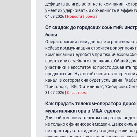
дефицита выигрывают не те компании, котор
умеет их удерживать и объединять в эффек
04.08.2026
|
Новости Проекта
От скидок до городских событий: инст
базы
Операторские акции давно не ограничиваютс
кейсах коммуникация строится вокруг понят
компенсации неудобств при техническом сбое
спорта или семейного праздника. Общий дл
участники: недостаточно просто добавить пр
предложение. Нужно объяснить конкретной ау
канал, в котором она будет услышана. "Кабе
"Триколор", ТВК, "Ситилинка", "Сибирских Сете
31.07.2026
|
Операторы
Как продать телеком-оператора дорож
мультипликатора в M&A-сделке
Для собственника телеком-оператора подгот
не только с финансовой модели. Даже сильн
не гарантируют ожидаемую оценку, если пок
неопределенность: не до конца описанную се