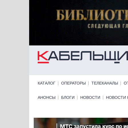
Перейти к основному содержанию
Primary links
КАТАЛОГ
ОПЕРАТОРЫ
ТЕЛЕКАНАЛЫ
О
Primary links bottom
АНОНСЫ
БЛОГИ
НОВОСТИ
НОВОСТИ 
сим-
МТС запустила курс по 