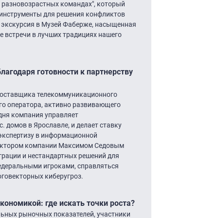
 разновозрастных командах", который
 инструменты для решения конфликтов
 экскурсия в Музей Фаберже, насыщенная
 встречи в лучших традициях нашего
агодаря готовности к партнерству
 поставщика телекоммуникационного
го оператора, активно развивающего
дня компания управляет
 домов в Ярославле, и делает ставку
 экспертизу в информационной
ректором компании Максимом Седовым
теграции и нестандартных решений для
федеральными игроками, справляться
оговекторных киберугроз.
кономикой: где искать точки роста?
ьных рыночных показателей, участники