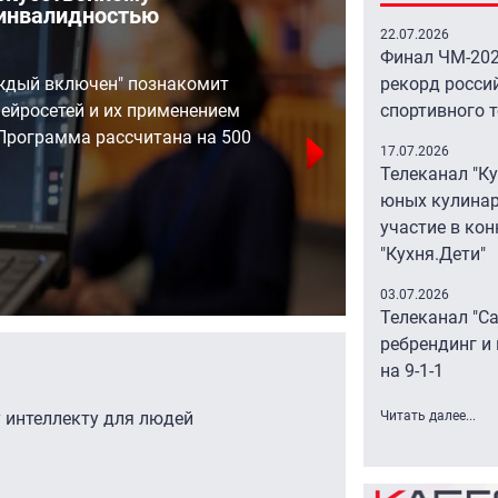
 инвалидностью
серв
в св
22.07.2026
Финал ЧМ-202
ждый включен" познакомит
рекорд росси
Массо
ейросетей и их применением
спортивного 
приве
Программа рассчитана на 500
17.07.2026
интер
Телеканал "К
и Avito
юных кулинар
участие в кон
"Кухня.Дети"
07.08 10
03.07.2026
Телеканал "С
ребрендинг и
на 9-1-1
 интеллекту для людей
Читать далее...