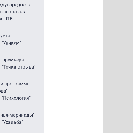
ждународного
о фестиваля
на НТВ
уста
е "Уникум"
— премьера
е "Точка отрыва"
ки программы
ова"
 "Психология"
енья-маринады"
 "Усадьба"