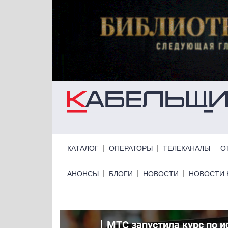
Перейти к основному содержанию
Primary links
КАТАЛОГ
ОПЕРАТОРЫ
ТЕЛЕКАНАЛЫ
О
Primary links bottom
АНОНСЫ
БЛОГИ
НОВОСТИ
НОВОСТИ 
сим-
МТС запустила курс по 