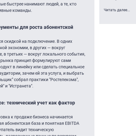
ые быстрее нанимают людей, а те, кто
тивные команды.
Читать далее...
рументы для роста абонентской
я скидкой на подключение. В одних
ной экономии, в других — вокруг
, в третьих — вокруг локального события,
я рынка принцип формулируют сами
одукт в линейку или сделать специальное
дитории, зачем ей эта услуга, и выбрать
льщик" собрал практики "Ростелекома",
й" и "Истранета".
е: технический учет как фактор
овка к продаже бизнеса начинается
ая абонентская база и понятная EBITDA
упатель видит техническую
ть, разрозненные данные по ресурсам,