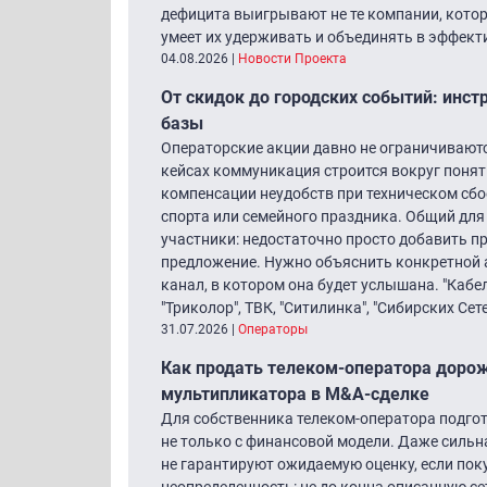
дефицита выигрывают не те компании, котор
умеет их удерживать и объединять в эффек
04.08.2026
|
Новости Проекта
От скидок до городских событий: инст
базы
Операторские акции давно не ограничиваютс
кейсах коммуникация строится вокруг понят
компенсации неудобств при техническом сбое
спорта или семейного праздника. Общий дл
участники: недостаточно просто добавить пр
предложение. Нужно объяснить конкретной ау
канал, в котором она будет услышана. "Кабе
"Триколор", ТВК, "Ситилинка", "Сибирских Сете
31.07.2026
|
Операторы
Как продать телеком-оператора дорож
мультипликатора в M&A-сделке
Для собственника телеком-оператора подгот
не только с финансовой модели. Даже сильн
не гарантируют ожидаемую оценку, если пок
неопределенность: не до конца описанную се