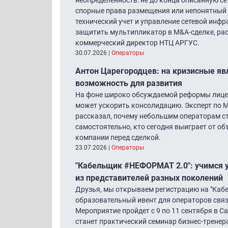
спорные права размещения или непонятный 
технический учет и управление сетевой инф
защитить мультипликатор в M&A-сделке, ра
коммерческий директор НТЦ АРГУС.
30.07.2026
|
Операторы
Антон Царегородцев: на кризисные яв
возможность для развития
На фоне широко обсуждаемой реформы лице
может ускорить консолидацию. Эксперт по 
рассказал, почему небольшим операторам ст
самостоятельно, кто сегодня выиграет от о
компании перед сделкой.
23.07.2026
|
Операторы
"Кабельщик #НЕФОРМАТ 2.0″: учимся 
из представителей разных поколений
Друзья, мы открываем регистрацию на "Ка
образовательный ивент для операторов связи
Мероприятие пройдет с 9 по 11 сентября в 
станет практический семинар бизнес-трене