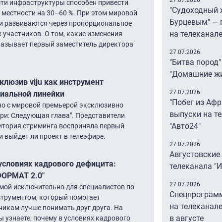
27.07.2026
сти инфраструктуры способен привести
"Судоходный 
 местности на 30–60 %. При этом мировой
Бурцевым" — 
и развиваются через пропорциональное
на телеканал
х участников. О том, какие изменения
азывает первый заместитель директора
27.07.2026
"Битва пород"
"Домашние ж
клюзив viju как инструмент
27.07.2026
риальной линейки
"Побег из Аф
нно с мировой премьерой эксклюзивно
выпуски на т
ари: Следующая глава". Представители
"Авто24″
дитория стриминга восприняла первый
и выйдет ли проект в телеэфире.
27.07.2026
Августовские
 условиях кадрового дефицита:
телеканала "
ФОРМАТ 2.0"
27.07.2026
емой исключительно для специалистов по
Спецпрограм
струментом, который помогает
на телеканале
икам лучше понимать друг друга. На
в августе
узнаете, почему в условиях кадрового