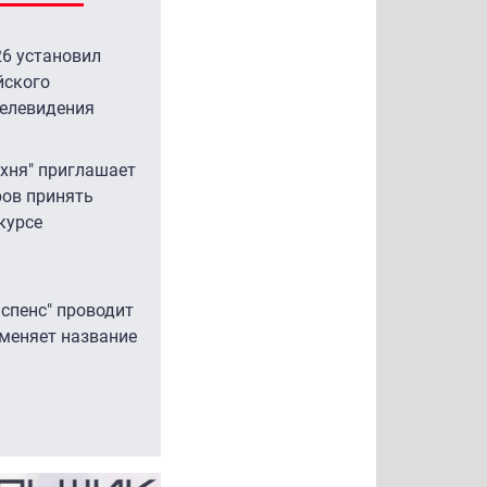
исов: "Ростелеком" подтвердил неполадки
оей инфраструктуре
6 установил
йского
вый технический сбой в инфраструктуре "Ростелекома"
телевидения
л к временной недоступности крупнейших российских
нет-платформ, включая Ozon, Wildberries, "Яндекс"
ухня" приглашает
....
ов принять
курсе
:57 |
Операторы
аспенс" проводит
 меняет название