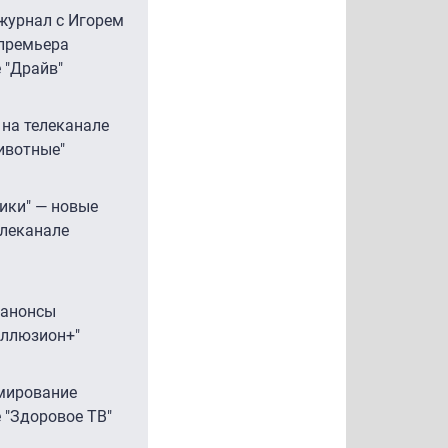
журнал с Игорем
премьера
е "Драйв"
 на телеканале
ивотные"
рики" — новые
елеканале
 анонсы
Иллюзион+"
мирование
 "Здоровое ТВ"