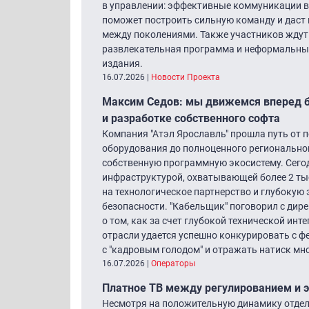
в управлении: эффективные коммуникации в
поможет построить сильную команду и даст
между поколениями. Также участников ждут
развлекательная программа и неформальные
издания.
16.07.2026
|
Новости Проекта
Максим Седов: мы движемся вперед бл
и разработке собственного софта
Компания "Атэл Ярославль" прошла путь от
оборудования до полноценного регионально
собственную программную экосистему. Сего
инфраструктурой, охватывающей более 2 тыс.
на технологическое партнерство и глубокую
безопасности. "Кабельщик" поговорил с ди
о том, как за счет глубокой технической ин
отрасли удается успешно конкурировать с 
с "кадровым голодом" и отражать натиск мн
16.07.2026
|
Операторы
Платное ТВ между регулированием и э
Несмотря на положительную динамику отдел