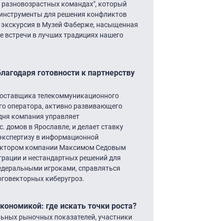
 разновозрастных командах", который
 инструменты для решения конфликтов
 экскурсия в Музей Фаберже, насыщенная
 встречи в лучших традициях нашего
агодаря готовности к партнерству
 поставщика телекоммуникационного
го оператора, активно развивающего
дня компания управляет
 домов в Ярославле, и делает ставку
 экспертизу в информационной
ректором компании Максимом Седовым
теграции и нестандартных решений для
федеральными игроками, справляться
оговекторных киберугроз.
кономикой: где искать точки роста?
ьных рыночных показателей, участники