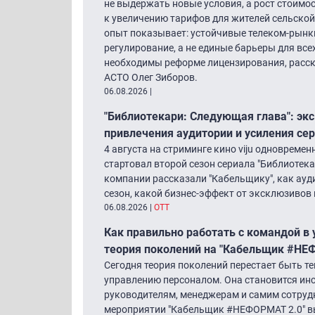
не выдержать новые условия, а рост стоимо
к увеличению тарифов для жителей сельской
опыт показывает: устойчивые телеком-рынк
регулирование, а не единые барьеры для все
необходимы реформе лицензирования, расск
АСТО Олег Зиборов.
06.08.2026
|
"Библиотекари: Следующая глава": экс
привлечения аудитории и усиления се
4 августа на стриминге кино viju одновреме
стартовал второй сезон сериала "Библиотек
компании рассказали "Кабельщику", как ау
сезон, какой бизнес-эффект от эксклюзивов 
06.08.2026
|
ОТТ
Как правильно работать с командой в
теория поколений на "Кабельщик #НЕ
Сегодня теория поколений перестает быть т
управлению персоналом. Она становится ин
руководителям, менеджерам и самим сотрудн
мероприятии "Кабельщик #НЕФОРМАТ 2.0" вы 