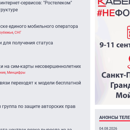
интернет-сервисов: "Ростелеком"
труктуре
уске единого мобильного оператора
рубежье
,
СНГ
 для получения статуса
ки на сим-карты несовершеннолетних
ние
,
Минцифры
вязи переходят к модели бесплатной
 группа по защите авторских прав
АНОНСЫ ТЕЛ
04.08.2026
ата-центрах резко выросла из-за