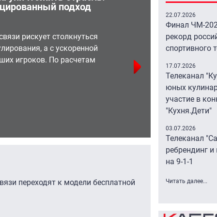
цированный подход
пере
цифр
22.07.2026
Финал ЧМ-202
связи рискует столкнуться
рекорд росси
Как п
лирования, а с ускоренной
спортивного 
росте
ших игроков. По расчетам
17.07.2026
увиде
Телеканал "К
юных кулинар
участие в кон
"Кухня.Дети"
06.08 15
03.07.2026
Телеканал "С
ребрендинг и
на 9-1-1
вязи переходят к модели бесплатной
Читать далее...