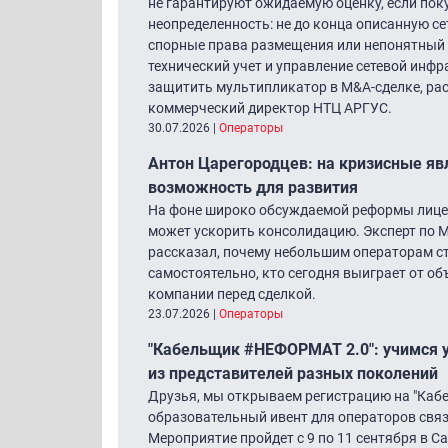
не гарантируют ожидаемую оценку, если пок
неопределенность: не до конца описанную се
спорные права размещения или непонятный 
технический учет и управление сетевой инф
защитить мультипликатор в M&A-сделке, ра
коммерческий директор НТЦ АРГУС.
30.07.2026
|
Операторы
Антон Царегородцев: на кризисные яв
возможность для развития
На фоне широко обсуждаемой реформы лице
может ускорить консолидацию. Эксперт по 
рассказал, почему небольшим операторам ст
самостоятельно, кто сегодня выиграет от о
компании перед сделкой.
23.07.2026
|
Операторы
"Кабельщик #НЕФОРМАТ 2.0″: учимся 
из представителей разных поколений
Друзья, мы открываем регистрацию на "Ка
образовательный ивент для операторов связи
Мероприятие пройдет с 9 по 11 сентября в 