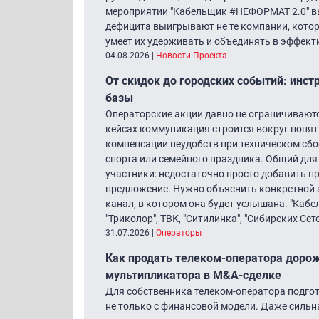
мероприятии "Кабельщик #НЕФОРМАТ 2.0" вы 
дефицита выигрывают не те компании, котор
умеет их удерживать и объединять в эффек
04.08.2026
|
Новости Проекта
От скидок до городских событий: инст
базы
Операторские акции давно не ограничиваютс
кейсах коммуникация строится вокруг понят
компенсации неудобств при техническом сбое
спорта или семейного праздника. Общий дл
участники: недостаточно просто добавить пр
предложение. Нужно объяснить конкретной ау
канал, в котором она будет услышана. "Кабе
"Триколор", ТВК, "Ситилинка", "Сибирских Сете
31.07.2026
|
Операторы
Как продать телеком-оператора дорож
мультипликатора в M&A-сделке
Для собственника телеком-оператора подгот
не только с финансовой модели. Даже сильн