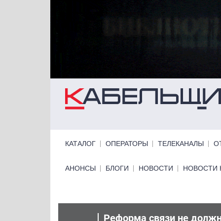
Перейти к основному содержанию
Primary links
КАТАЛОГ
ОПЕРАТОРЫ
ТЕЛЕКАНАЛЫ
О
Primary links bottom
АНОНСЫ
БЛОГИ
НОВОСТИ
НОВОСТИ 
Реформа связи не должн