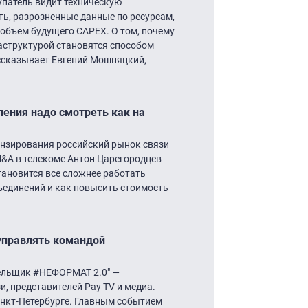
упатель видит техническую
ть, разрозненные данные по ресурсам,
объем будущего CAPEX. О том, почему
раструктурой становятся способом
ссказывает Евгений Мошняцкий,
ления надо смотреть как на
нзирования российский рынок связи
M&A в телекоме Антон Царегородцев
ановится все сложнее работать
бъединений и как повысить стоимость
управлять командой
бельщик #НЕФОРМАТ 2.0″ —
, представителей Pay TV и медиа.
Санкт-Петербурге. Главным событием