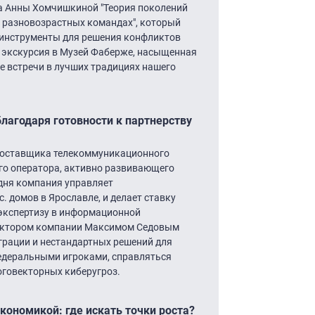
ра Анны Хомчишкиной "Теория поколений
 разновозрастных командах", который
 инструменты для решения конфликтов
 экскурсия в Музей Фаберже, насыщенная
 встречи в лучших традициях нашего
агодаря готовности к партнерству
 поставщика телекоммуникационного
го оператора, активно развивающего
дня компания управляет
 домов в Ярославле, и делает ставку
 экспертизу в информационной
ректором компании Максимом Седовым
теграции и нестандартных решений для
федеральными игроками, справляться
оговекторных киберугроз.
кономикой: где искать точки роста?