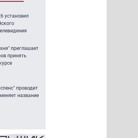
ходят к модели бесплатной базовой
овой защиты абонентов
6 установил
йского
оказало исследование J’son & Partners Consulting, при
телевидения
 числа цифровых угроз пользователи все чаще ожидают
ть защиту от спама и мошенничества в составе...
ухня" приглашает
ов принять
курсе
:20 |
Операторы
аспенс" проводит
 меняет название