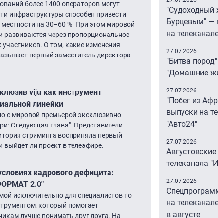
27.07.2026
ований более 1400 операторов могут
"Судоходный 
сти инфраструктуры способен привести
Бурцевым" — 
 местности на 30–60 %. При этом мировой
на телеканал
и развиваются через пропорциональное
х участников. О том, какие изменения
27.07.2026
азывает первый заместитель директора
"Битва пород"
"Домашние ж
27.07.2026
клюзив viju как инструмент
"Побег из Аф
риальной линейки
выпуски на т
нно с мировой премьерой эксклюзивно
"Авто24″
ари: Следующая глава". Представители
дитория стриминга восприняла первый
27.07.2026
и выйдет ли проект в телеэфире.
Августовские
телеканала "
 условиях кадрового дефицита:
27.07.2026
ФОРМАТ 2.0"
Спецпрограм
емой исключительно для специалистов по
на телеканале
струментом, который помогает
в августе
икам лучше понимать друг друга. На