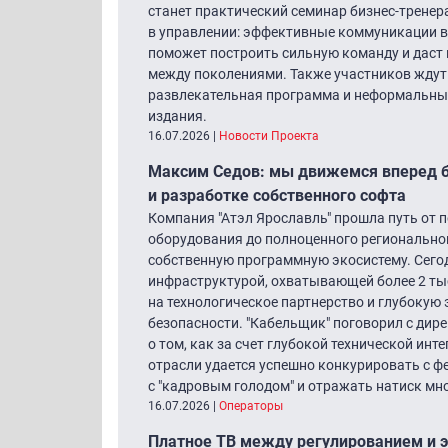
станет практический семинар бизнес-трене
в управлении: эффективные коммуникации в
поможет построить сильную команду и даст
между поколениями. Также участников ждут
развлекательная программа и неформальные
издания.
16.07.2026
|
Новости Проекта
Максим Седов: мы движемся вперед бл
и разработке собственного софта
Компания "Атэл Ярославль" прошла путь от
оборудования до полноценного регионально
собственную программную экосистему. Сего
инфраструктурой, охватывающей более 2 тыс.
на технологическое партнерство и глубокую
безопасности. "Кабельщик" поговорил с ди
о том, как за счет глубокой технической ин
отрасли удается успешно конкурировать с 
с "кадровым голодом" и отражать натиск мн
16.07.2026
|
Операторы
Платное ТВ между регулированием и э