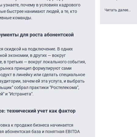
узнаете, почему в условиях кадрового
Читать далее...
ые быстрее нанимают людей, а те, кто
тивные команды.
рументы для роста абонентской
я скидкой на подключение. В одних
ной экономии, в других — вокруг
, в третьих — вокруг локального события,
я рынка принцип формулируют сами
одукт в линейку или сделать специальное
дитории, зачем ей эта услуга, и выбрать
льщик" собрал практики "Ростелекома",
й" и "Истранета".
е: технический учет как фактор
овка к продаже бизнеса начинается
ая абонентская база и понятная EBITDA