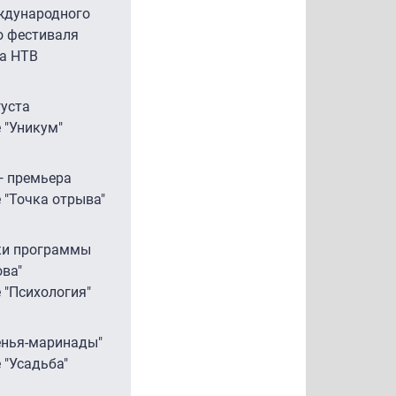
ждународного
о фестиваля
на НТВ
уста
е "Уникум"
— премьера
е "Точка отрыва"
ки программы
ова"
 "Психология"
енья-маринады"
 "Усадьба"