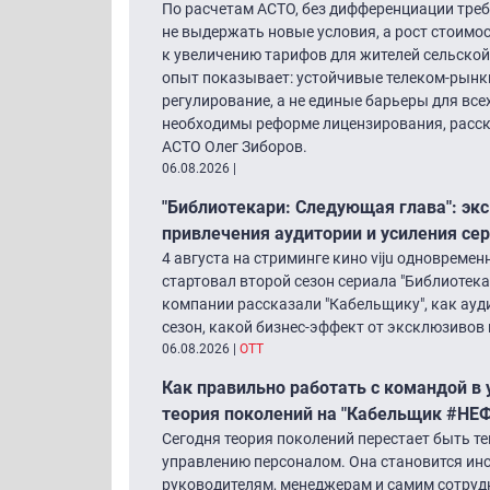
По расчетам АСТО, без дифференциации треб
не выдержать новые условия, а рост стоимо
к увеличению тарифов для жителей сельской
опыт показывает: устойчивые телеком-рынк
регулирование, а не единые барьеры для все
необходимы реформе лицензирования, расск
АСТО Олег Зиборов.
06.08.2026
|
"Библиотекари: Следующая глава": экс
привлечения аудитории и усиления се
4 августа на стриминге кино viju одновреме
стартовал второй сезон сериала "Библиотек
компании рассказали "Кабельщику", как ау
сезон, какой бизнес-эффект от эксклюзивов 
06.08.2026
|
ОТТ
Как правильно работать с командой в
теория поколений на "Кабельщик #НЕ
Сегодня теория поколений перестает быть т
управлению персоналом. Она становится ин
руководителям, менеджерам и самим сотрудн