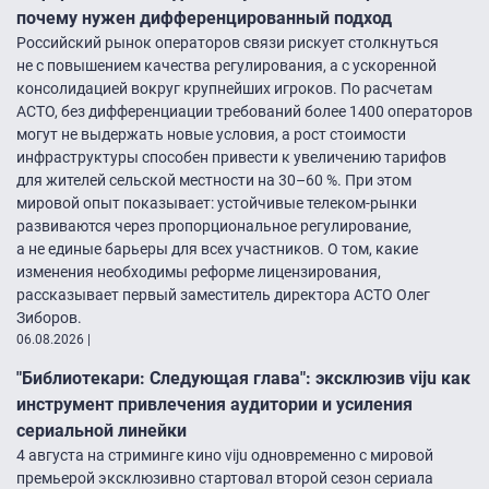
почему нужен дифференцированный подход
Российский рынок операторов связи рискует столкнуться
не с повышением качества регулирования, а с ускоренной
консолидацией вокруг крупнейших игроков. По расчетам
АСТО, без дифференциации требований более 1400 операторов
могут не выдержать новые условия, а рост стоимости
инфраструктуры способен привести к увеличению тарифов
для жителей сельской местности на 30–60 %. При этом
мировой опыт показывает: устойчивые телеком-рынки
развиваются через пропорциональное регулирование,
а не единые барьеры для всех участников. О том, какие
изменения необходимы реформе лицензирования,
рассказывает первый заместитель директора АСТО Олег
Зиборов.
06.08.2026
|
"Библиотекари: Следующая глава": эксклюзив viju как
инструмент привлечения аудитории и усиления
сериальной линейки
4 августа на стриминге кино viju одновременно с мировой
премьерой эксклюзивно стартовал второй сезон сериала