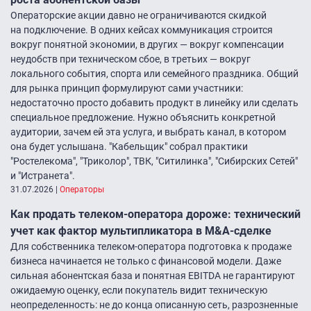
Операторские акции давно не ограничиваются скидкой
на подключение. В одних кейсах коммуникация строится
вокруг понятной экономии, в других — вокруг компенсации
неудобств при техническом сбое, в третьих — вокруг
локального события, спорта или семейного праздника. Общий
для рынка принцип формулируют сами участники:
недостаточно просто добавить продукт в линейку или сделать
специальное предложение. Нужно объяснить конкретной
аудитории, зачем ей эта услуга, и выбрать канал, в котором
она будет услышана. "Кабельщик" собрал практики
"Ростелекома", "Триколор", ТВК, "Ситилинка", "Сибирских Сетей"
и "Истранета".
31.07.2026
|
Операторы
Как продать телеком-оператора дороже: технический
учет как фактор мультипликатора в M&A-сделке
Для собственника телеком-оператора подготовка к продаже
бизнеса начинается не только с финансовой модели. Даже
сильная абонентская база и понятная EBITDA не гарантируют
ожидаемую оценку, если покупатель видит техническую
неопределенность: не до конца описанную сеть, разрозненные