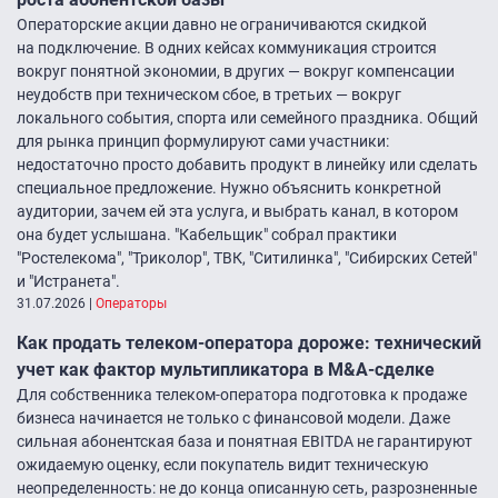
Операторские акции давно не ограничиваются скидкой
на подключение. В одних кейсах коммуникация строится
вокруг понятной экономии, в других — вокруг компенсации
неудобств при техническом сбое, в третьих — вокруг
локального события, спорта или семейного праздника. Общий
для рынка принцип формулируют сами участники:
недостаточно просто добавить продукт в линейку или сделать
специальное предложение. Нужно объяснить конкретной
аудитории, зачем ей эта услуга, и выбрать канал, в котором
она будет услышана. "Кабельщик" собрал практики
"Ростелекома", "Триколор", ТВК, "Ситилинка", "Сибирских Сетей"
и "Истранета".
31.07.2026
|
Операторы
Как продать телеком-оператора дороже: технический
учет как фактор мультипликатора в M&A-сделке
Для собственника телеком-оператора подготовка к продаже
бизнеса начинается не только с финансовой модели. Даже
сильная абонентская база и понятная EBITDA не гарантируют
ожидаемую оценку, если покупатель видит техническую
неопределенность: не до конца описанную сеть, разрозненные