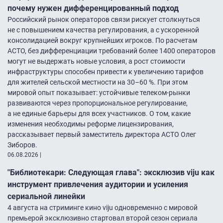
почему нужен дифференцированный подход
Российский рынок операторов связи рискует столкнуться
не с повышением качества регулирования, а с ускоренной
консолидацией вокруг крупнейших игроков. По расчетам
АСТО, без дифференциации требований более 1400 операторов
могут не выдержать новые условия, а рост стоимости
инфраструктуры способен привести к увеличению тарифов
для жителей сельской местности на 30–60 %. При этом
мировой опыт показывает: устойчивые телеком-рынки
развиваются через пропорциональное регулирование,
а не единые барьеры для всех участников. О том, какие
изменения необходимы реформе лицензирования,
рассказывает первый заместитель директора АСТО Олег
Зиборов.
06.08.2026
|
"Библиотекари: Следующая глава": эксклюзив viju как
инструмент привлечения аудитории и усиления
сериальной линейки
4 августа на стриминге кино viju одновременно с мировой
премьерой эксклюзивно стартовал второй сезон сериала