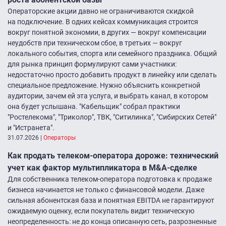
Операторские акции давно не ограничиваются скидкой
на подключение. В одних кейсах коммуникация строится
вокруг понятной экономии, в других — вокруг компенсации
неудобств при техническом сбое, в третьих — вокруг
локального события, спорта или семейного праздника. Общий
для рынка принцип формулируют сами участники:
недостаточно просто добавить продукт в линейку или сделать
специальное предложение. Нужно объяснить конкретной
аудитории, зачем ей эта услуга, и выбрать канал, в котором
она будет услышана. "Кабельщик" собрал практики
"Ростелекома", "Триколор", ТВК, "Ситилинка", "Сибирских Сетей"
и "Истранета".
31.07.2026
|
Операторы
Как продать телеком-оператора дороже: технический
учет как фактор мультипликатора в M&A-сделке
Для собственника телеком-оператора подготовка к продаже
бизнеса начинается не только с финансовой модели. Даже
сильная абонентская база и понятная EBITDA не гарантируют
ожидаемую оценку, если покупатель видит техническую
неопределенность: не до конца описанную сеть, разрозненные