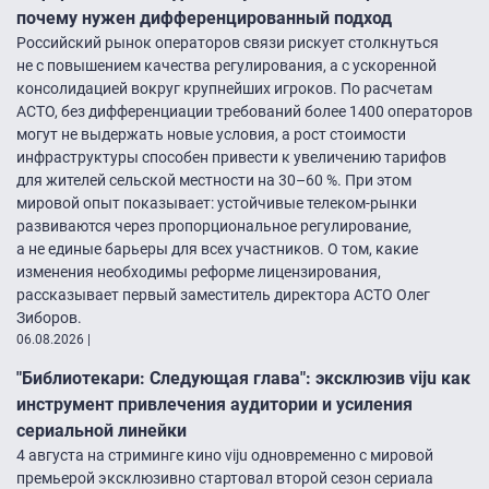
почему нужен дифференцированный подход
Российский рынок операторов связи рискует столкнуться
не с повышением качества регулирования, а с ускоренной
консолидацией вокруг крупнейших игроков. По расчетам
АСТО, без дифференциации требований более 1400 операторов
могут не выдержать новые условия, а рост стоимости
инфраструктуры способен привести к увеличению тарифов
для жителей сельской местности на 30–60 %. При этом
мировой опыт показывает: устойчивые телеком-рынки
развиваются через пропорциональное регулирование,
а не единые барьеры для всех участников. О том, какие
изменения необходимы реформе лицензирования,
рассказывает первый заместитель директора АСТО Олег
Зиборов.
06.08.2026
|
"Библиотекари: Следующая глава": эксклюзив viju как
инструмент привлечения аудитории и усиления
сериальной линейки
4 августа на стриминге кино viju одновременно с мировой
премьерой эксклюзивно стартовал второй сезон сериала