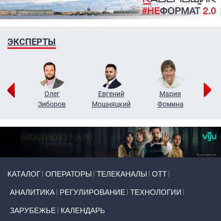
ЭКСПЕРТЫ
рий
Олег
Евгений
Мария
н
Зиборов
Мошняцкий
Фомина
Primary links
КАТАЛОГ
ОПЕРАТОРЫ
ТЕЛЕКАНАЛЫ
ОТТ
АНАЛИТИКА
РЕГУЛИРОВАНИЕ
ТЕХНОЛОГИИ
ЗАРУБЕЖЬЕ
КАЛЕНДАРЬ