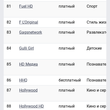
81
Fuel HD
платный
Спорт
82
F·L’Original
платный
Стиль жизн
83
Gagsnetwork
платный
Развлекате
84
Gulli Girl
платный
Детские
85
HD Медиа
платный
Познавател
86
HHQ
бесплатный
Познавател
87
Hollywood
платный
Кино и сери
88
Hollywood HD
платный
Кино и сери