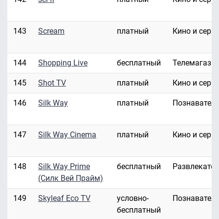
143
Scream
платный
Кино и сери
144
Shopping Live
бесплатный
Телемагази
145
Shot TV
платный
Кино и сери
146
Silk Way
платный
Познавател
147
Silk Way Cinema
платный
Кино и сери
148
Silk Way Prime
бесплатный
Развлекате
(Силк Вей Прайм)
149
Skyleaf Eco TV
условно-
Познавател
бесплатный