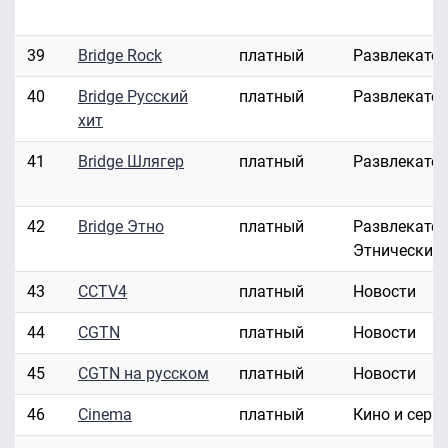
39
Bridge Rock
платный
Развлекате
40
Bridge Русский
платный
Развлекате
хит
41
Bridge Шлягер
платный
Развлекате
42
Bridge Этно
платный
Развлекател
Этнические
43
CCTV4
платный
Новости
44
CGTN
платный
Новости
45
CGTN на русском
платный
Новости
46
Cinema
платный
Кино и сери