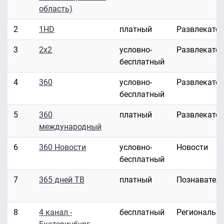
область)
2
1HD
платный
Развлекате
3
2x2
условно-
Развлекате
бесплатный
4
360
условно-
Развлекате
бесплатный
5
360
платный
Развлекате
международный
6
360 Новости
условно-
Новости
бесплатный
7
365 дней ТВ
платный
Познавател
8
4 канал -
бесплатный
Региональн