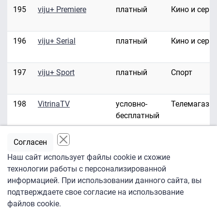
195
viju+ Premiere
платный
Кино и сери
196
viju+ Serial
платный
Кино и сери
197
viju+ Sport
платный
Спорт
198
VitrinaTV
условно-
Телемагази
бесплатный
199
Waves
платный
Развлекате
Согласен
Наш сайт использует файлы cookie и схожие
технологии работы с персонализированной
200
World Fashion
платный
Стиль жизн
информацией. При использовании данного сайта, вы
Channel
подтверждаете свое согласие на использование
файлов cookie.
201
Zooпарк
платный
Познавател