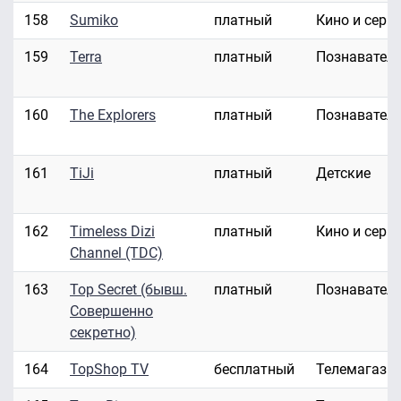
158
Sumiko
платный
Кино и сери
159
Terra
платный
Познавател
160
The Explorers
платный
Познавател
161
TiJi
платный
Детские
162
Timeless Dizi
платный
Кино и сери
Channel (TDC)
163
Top Secret (бывш.
платный
Познавател
Совершенно
секретно)
164
TopShop TV
бесплатный
Телемагази