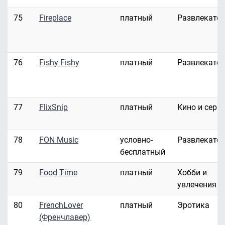
75
Fireplace
платный
Развлекате
76
Fishy Fishy
платный
Развлекате
77
FlixSnip
платный
Кино и сери
78
FON Music
условно-
Развлекате
бесплатный
79
Food Time
платный
Хобби и
увлечения
80
FrenchLover
платный
Эротика
(Френчлавер)