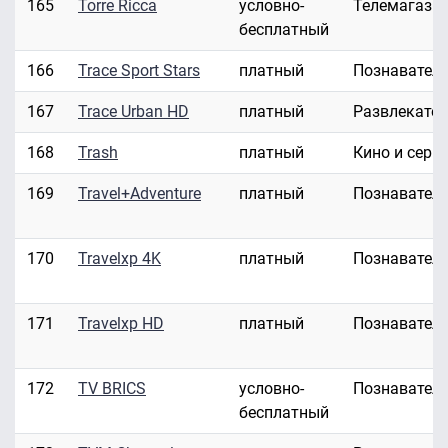
165
Torre Ricca
условно-
Телемагази
бесплатный
166
Trace Sport Stars
платный
Познавател
167
Trace Urban HD
платный
Развлекате
168
Trash
платный
Кино и сери
169
Travel+Adventure
платный
Познавател
170
Travelxp 4K
платный
Познавател
171
Travelxp HD
платный
Познавател
172
TV BRICS
условно-
Познавател
бесплатный