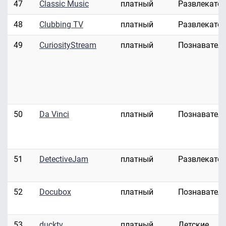
47
Classic Music
платный
Развлекате
48
Clubbing TV
платный
Развлекате
49
CuriosityStream
платный
Познавател
50
Da Vinci
платный
Познавател
51
DetectiveJam
платный
Развлекате
52
Docubox
платный
Познавател
53
ducktv
платный
Детские