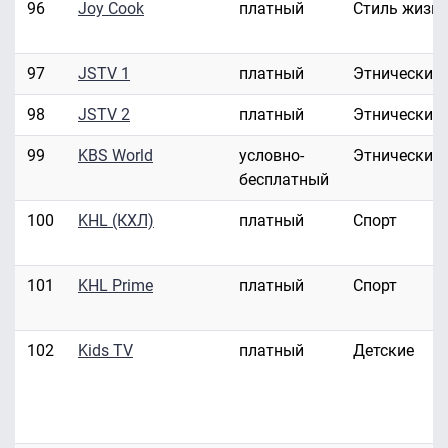
96
Joy Cook
платный
Стиль жизн
97
JSTV 1
платный
Этнические
98
JSTV 2
платный
Этнические
99
KBS World
условно-
Этнические
бесплатный
100
KHL (КХЛ)
платный
Спорт
101
KHL Prime
платный
Спорт
102
Kids TV
платный
Детские