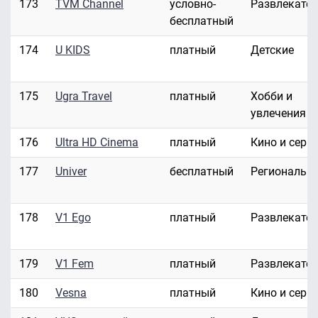
173
TVM Channel
условно-
Развлекате
бесплатный
174
U KIDS
платный
Детские
175
Ugra Travel
платный
Хобби и
увлечения
176
Ultra HD Cinema
платный
Кино и сери
177
Univer
бесплатный
Региональн
178
V1 Ego
платный
Развлекате
179
V1 Fem
платный
Развлекате
180
Vesna
платный
Кино и сери