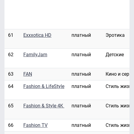
61
Exxxotica HD
платный
Эротика
62
FamilyJam
платный
Детские
63
FAN
платный
Кино и сери
64
Fashion & LifeStyle
платный
Стиль жизн
65
Fashion & Style 4K
платный
Стиль жизн
66
Fashion TV
платный
Стиль жизн