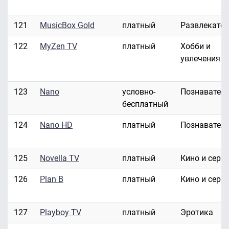
121
MusicBox Gold
платный
Развлекате
122
MyZen TV
платный
Хобби и
увлечения
123
Nano
условно-
Познавател
бесплатный
124
Nano HD
платный
Познавател
125
Novella TV
платный
Кино и сери
126
Plan B
платный
Кино и сери
127
Playboy TV
платный
Эротика