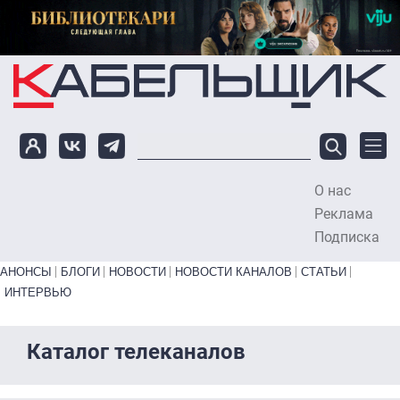
Перейти к основному содержанию
О нас
To
Реклама
Подписка
Primary links bottom
АНОНСЫ
БЛОГИ
НОВОСТИ
НОВОСТИ КАНАЛОВ
СТАТЬИ
ИНТЕРВЬЮ
Каталог телеканалов