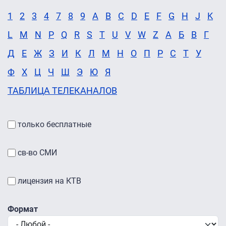
1
2
3
4
7
8
9
A
B
C
D
E
F
G
H
J
K
L
M
N
P
Q
R
S
T
U
V
W
Z
А
Б
В
Г
Д
Е
Ж
З
И
К
Л
М
Н
О
П
Р
С
Т
У
Ф
Х
Ц
Ч
Ш
Э
Ю
Я
ТАБЛИЦА ТЕЛЕКАНАЛОВ
только бесплатные
св-во СМИ
лицензия на КТВ
Формат