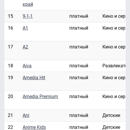
край
15
9-1-1
платный
Кино и сери
16
A1
платный
Кино и сери
17
A2
платный
Кино и сери
18
Aiva
платный
Развлекате
19
Amedia Hit
платный
Кино и сери
20
Amedia Premium
платный
Кино и сери
21
Ani
платный
Детские
22
Anime Kids
платный
Детские