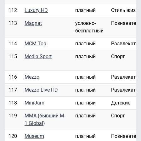
112
Luxury HD
платный
Стиль жизн
113
Magnat
условно-
Познавател
бесплатный
114
MCM Top
платный
Развлекате
115
Media Sport
платный
Спорт
116
Mezzo
платный
Развлекате
117
Mezzo Live HD
платный
Развлекате
118
MiniJam
платный
Детские
119
MMA (бывший M-
платный
Спорт
1 Global)
120
Museum
платный
Познавател