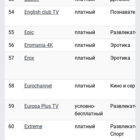
54
English club TV
платный
Познавател
55
Epic
платный
Развлекате
56
Eromania 4K
платный
Эротика
57
Erox
платный
Эротика
58
Eurochannel
платный
Кино и сери
59
Europa Plus TV
условно-
Развлекате
бесплатный
60
Extreme
платный
Развлекател
Спорт