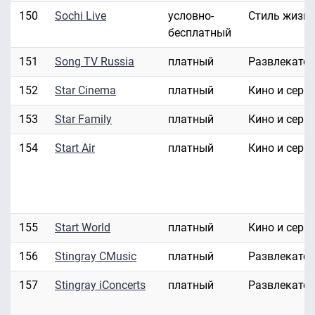
150
Sochi Live
условно-
Стиль жизн
бесплатный
151
Song TV Russia
платный
Развлекате
152
Star Cinema
платный
Кино и сери
153
Star Family
платный
Кино и сери
154
Start Air
платный
Кино и сери
155
Start World
платный
Кино и сери
156
Stingray CMusic
платный
Развлекате
157
Stingray iConcerts
платный
Развлекате