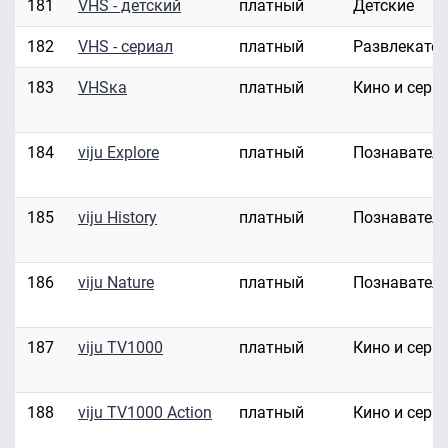
181
VHS - детский
платный
Детские
182
VHS - сериал
платный
Развлекате
183
VHSка
платный
Кино и сери
184
viju Explore
платный
Познавател
185
viju History
платный
Познавател
186
viju Nature
платный
Познавател
187
viju TV1000
платный
Кино и сери
188
viju TV1000 Action
платный
Кино и сери