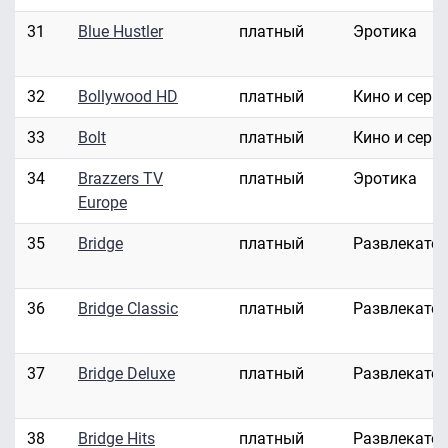
31
Blue Hustler
платный
Эротика
32
Bollywood HD
платный
Кино и сери
33
Bolt
платный
Кино и сери
34
Brazzers TV
платный
Эротика
Europe
35
Bridge
платный
Развлекате
36
Bridge Classic
платный
Развлекате
37
Bridge Deluxe
платный
Развлекате
38
Bridge Hits
платный
Развлекате