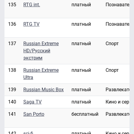
135
RTG int.
платный
Познавател
136
RTG TV
платный
Познавател
137
Russian Extreme
платный
Спорт
HD/Русский
экстрим
138
Russian Extreme
платный
Спорт
Ultra
139
Russian Music Box
платный
Развлекате
140
Saga TV
платный
Кино и сери
141
San Porto
бесплатный
Развлекате
142
sci-fi
платный
Кино и сери