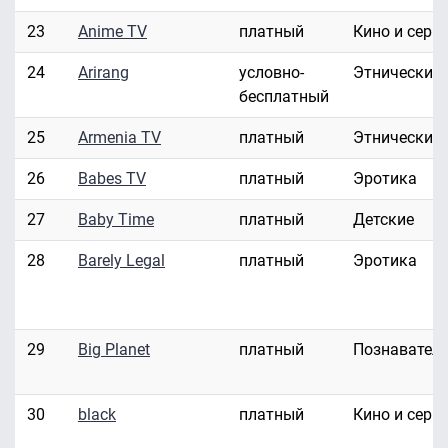
23
Anime TV
платный
Кино и сери
24
Arirang
условно-
Этнические
бесплатный
25
Armenia TV
платный
Этнические
26
Babes TV
платный
Эротика
27
Baby Time
платный
Детские
28
Barely Legal
платный
Эротика
29
Big Planet
платный
Познавател
30
black
платный
Кино и сери