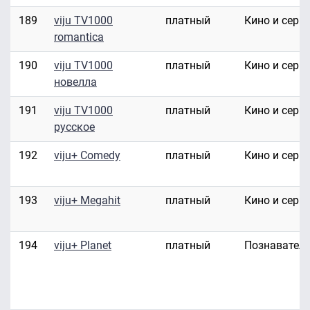
189
viju TV1000
платный
Кино и сери
romantica
190
viju TV1000
платный
Кино и сери
новелла
191
viju TV1000
платный
Кино и сери
русское
192
viju+ Comedy
платный
Кино и сери
193
viju+ Megahit
платный
Кино и сери
194
viju+ Planet
платный
Познавател