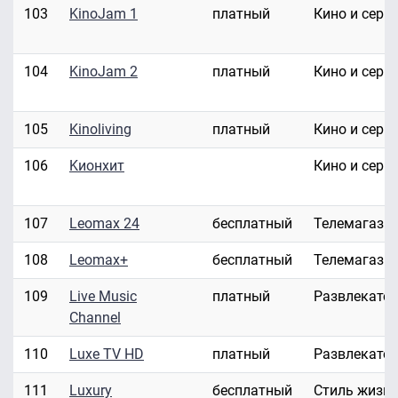
103
KinoJam 1
платный
Кино и сери
104
KinoJam 2
платный
Кино и сери
105
Kinoliving
платный
Кино и сери
106
Kионхит
Кино и сери
107
Leomax 24
бесплатный
Телемагази
108
Leomax+
бесплатный
Телемагази
109
Live Music
платный
Развлекате
Channel
110
Luxe TV HD
платный
Развлекате
111
Luxury
бесплатный
Стиль жизн