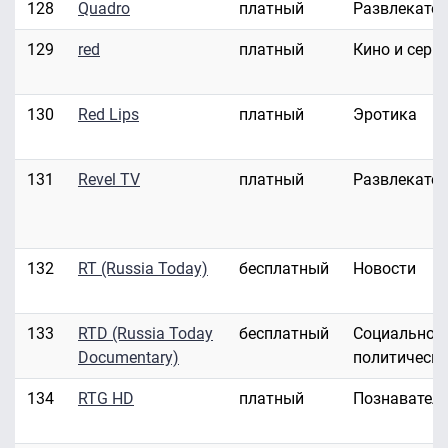
128
Quadro
платный
Развлекате
129
red
платный
Кино и сери
130
Red Lips
платный
Эротика
131
Revel TV
платный
Развлекате
132
RT (Russia Today)
бесплатный
Новости
133
RTD (Russia Today
бесплатный
Социально-
Documentary)
политическ
134
RTG HD
платный
Познавател