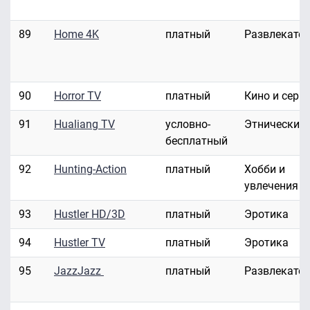
89
Home 4K
платный
Развлекате
90
Horror TV
платный
Кино и сери
91
Hualiang TV
условно-
Этнические
бесплатный
92
Hunting-Action
платный
Хобби и
увлечения
93
Hustler HD/3D
платный
Эротика
94
Hustler TV
платный
Эротика
95
JazzJazz
платный
Развлекате