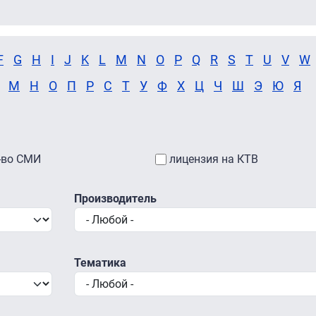
F
G
H
I
J
K
L
M
N
O
P
Q
R
S
T
U
V
W
М
Н
О
П
Р
С
Т
У
Ф
Х
Ц
Ч
Ш
Э
Ю
Я
-во СМИ
лицензия на КТВ
Производитель
Тематика