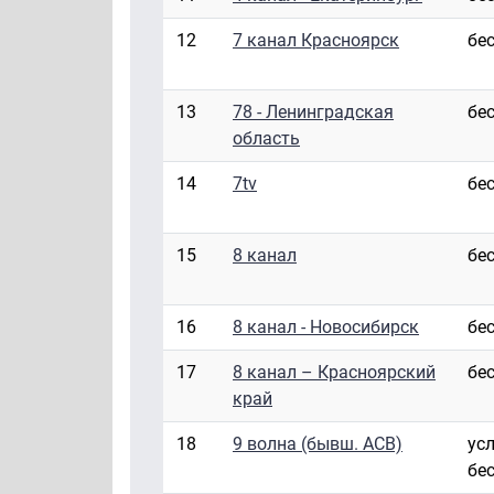
12
7 канал Красноярск
бе
13
78 - Ленинградская
бе
область
14
7tv
бе
15
8 канал
бе
16
8 канал - Новосибирск
бе
17
8 канал – Красноярский
бе
край
18
9 волна (бывш. АСВ)
ус
бе