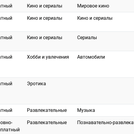
атный
Кино и сериалы
Мировое кино
атный
Кино и сериалы
Кино и сериалы
атный
Кино и сериалы
Сериалы
атный
Хобби и увлечения
Автомобили
атный
Эротика
атный
Развлекательные
Музыка
ловно-
Развлекательные
Познавательно-развлек
сплатный