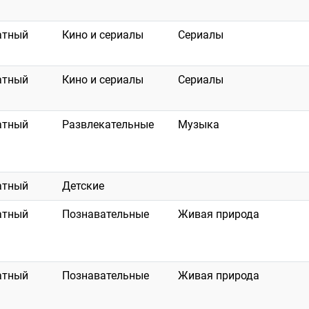
атный
Кино и сериалы
Сериалы
атный
Кино и сериалы
Сериалы
атный
Развлекательные
Музыка
атный
Детские
атный
Познавательные
Живая природа
атный
Познавательные
Живая природа