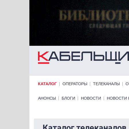
Перейти к основному содержанию
Primary links
КАТАЛОГ
ОПЕРАТОРЫ
ТЕЛЕКАНАЛЫ
О
Primary links bottom
АНОНСЫ
БЛОГИ
НОВОСТИ
НОВОСТИ 
Каталог телеканалов