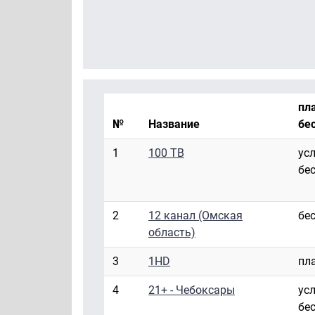
пла
№
Название
бе
1
100 ТВ
ус
бе
2
12 канал (Омская
бе
область)
3
1HD
пл
4
21+ - Чебоксары
ус
бе