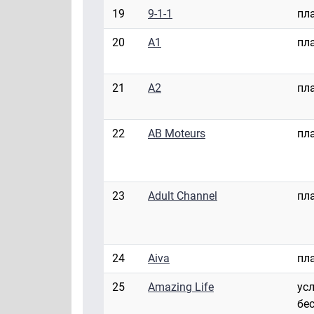
19
9-1-1
пл
20
A1
пл
21
A2
пл
22
AB Moteurs
пл
23
Adult Channel
пл
24
Aiva
пл
25
Amazing Life
ус
бе