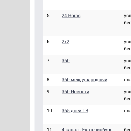
5
24 Horas
ус
бе
6
2x2
ус
бе
7
360
ус
бе
8
360 международный
пл
9
360 Новости
ус
бе
10
365 дней ТВ
пл
11
4 канал - Екатеринбург
бе