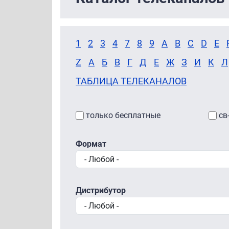
1
2
3
4
7
8
9
A
B
C
D
E
Z
А
Б
В
Г
Д
Е
Ж
З
И
К
Л
ТАБЛИЦА ТЕЛЕКАНАЛОВ
только бесплатные
св
Формат
Дистрибутор