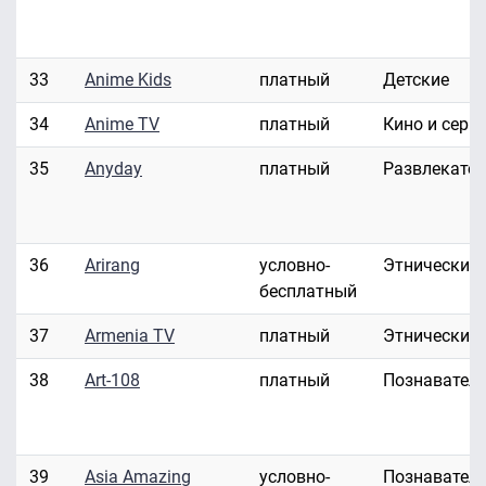
33
Anime Kids
платный
Детские
34
Anime TV
платный
Кино и сери
35
Anyday
платный
Развлекате
36
Arirang
условно-
Этнические
бесплатный
37
Armenia TV
платный
Этнические
38
Art-108
платный
Познавател
39
Asia Amazing
условно-
Познавател