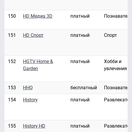
150
HD Медиа 3D
платный
Познавател
151
HD Спорт
платный
Спорт
152
HGTV Home &
платный
Хобби и
Garden
увлечения
153
HHQ
бесплатный
Познавател
154
History
платный
Развлекате
155
History HD
платный
Развлекате