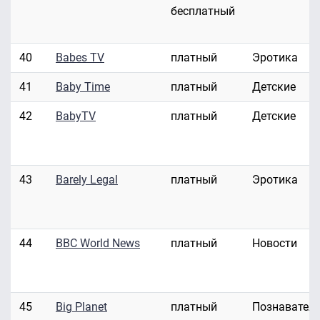
бесплатный
40
Babes TV
платный
Эротика
41
Baby Time
платный
Детские
42
BabyTV
платный
Детские
43
Barely Legal
платный
Эротика
44
BBC World News
платный
Новости
45
Big Planet
платный
Познавател