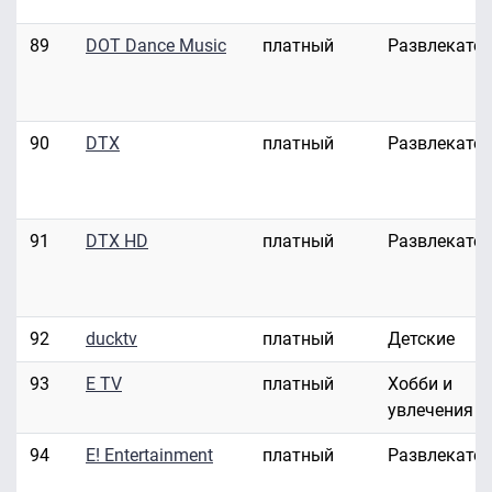
89
DOT Dance Music
платный
Развлекате
90
DTX
платный
Развлекате
91
DTX HD
платный
Развлекате
92
ducktv
платный
Детские
93
E TV
платный
Хобби и
увлечения
94
E! Entertainment
платный
Развлекате