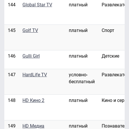
144
Global Star TV
платный
Развлекате
145
Golf TV
платный
Спорт
146
Gulli Girl
платный
Детские
147
HardLife TV
условно-
Развлекате
бесплатный
148
HD Кино 2
платный
Кино и сери
149
HD Медиа
платный
Познавател