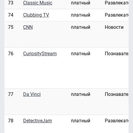
73
Classic Music
платный
Развлекате
74
Clubbing TV
платный
Развлекате
75
CNN
платный
Новости
76
CuriosityStream
платный
Познавател
77
Da Vinci
платный
Познавател
78
DetectiveJam
платный
Развлекате