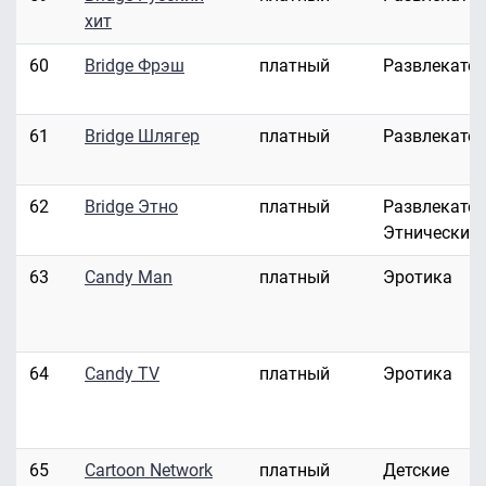
хит
60
Bridge Фрэш
платный
Развлекате
61
Bridge Шлягер
платный
Развлекате
62
Bridge Этно
платный
Развлекател
Этнические
63
Candy Man
платный
Эротика
64
Candy TV
платный
Эротика
65
Cartoon Network
платный
Детские