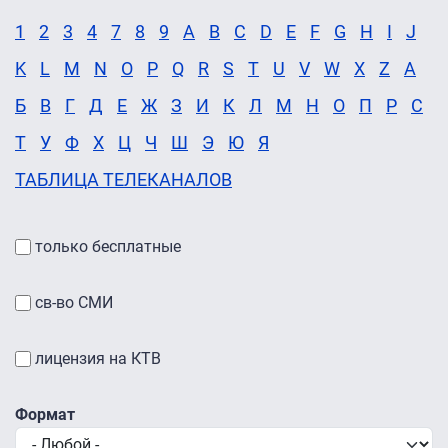
1
2
3
4
7
8
9
A
B
C
D
E
F
G
H
I
J
K
L
M
N
O
P
Q
R
S
T
U
V
W
X
Z
А
Б
В
Г
Д
Е
Ж
З
И
К
Л
М
Н
О
П
Р
С
Т
У
Ф
Х
Ц
Ч
Ш
Э
Ю
Я
ТАБЛИЦА ТЕЛЕКАНАЛОВ
только бесплатные
св-во СМИ
лицензия на КТВ
Формат