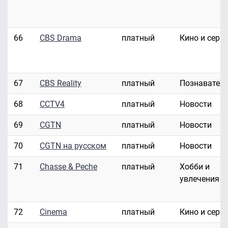
66
CBS Drama
платный
Кино и сери
67
CBS Reality
платный
Познавател
68
CCTV4
платный
Новости
69
CGTN
платный
Новости
70
CGTN на русском
платный
Новости
71
Chasse & Peche
платный
Хобби и
увлечения
72
Cinema
платный
Кино и сери