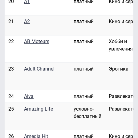
20
A1
платный
Кино и сери
21
A2
платный
Кино и сери
22
AB Moteurs
платный
Хобби и
увлечения
23
Adult Channel
платный
Эротика
24
Aiva
платный
Развлекате
25
Amazing Life
условно-
Развлекате
бесплатный
26
Amedia Hit
платный
Кино и сери