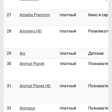
27
Amedia Premium
платный
Кино и сери
28
Amoreyo HD
платный
Развлекате
29
Ani
платный
Детские
30
Animal Planet
платный
Познавател
31
Animal Planet HD
платный
Познавател
32
Animaux
платный
Познавател