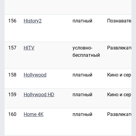
156
History2
платный
Познавател
157
HITV
условно-
Развлекате
бесплатный
158
Hollywood
платный
Кино и сери
159
Hollywood HD
платный
Кино и сери
160
Home 4K
платный
Развлекате