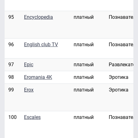
95
Encyclopedia
платный
Познавател
96
English club TV
платный
Познавател
97
Epic
платный
Развлекате
98
Eromania 4K
платный
Эротика
99
Erox
платный
Эротика
100
Escales
платный
Познавател