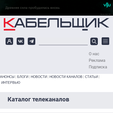
Перейти к основному содержанию
О нас
To
Реклама
Подписка
Primary links bottom
АНОНСЫ
БЛОГИ
НОВОСТИ
НОВОСТИ КАНАЛОВ
СТАТЬИ
ИНТЕРВЬЮ
Каталог телеканалов