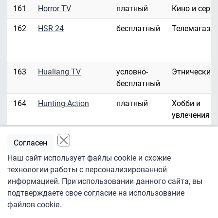
161
Horror TV
платный
Кино и сери
162
HSR 24
бесплатный
Телемагази
163
Hualiang TV
условно-
Этнические
бесплатный
164
Hunting-Action
платный
Хобби и
увлечения
165
Hustler HD/3D
платный
Эротика
Согласен
166
Hustler TV
платный
Эротика
Наш сайт использует файлы cookie и схожие
технологии работы с персонализированной
167
ID Investigation
платный
Развлекате
информацией. При использовании данного сайта, вы
Discovery
подтверждаете свое согласие на использование
файлов cookie.