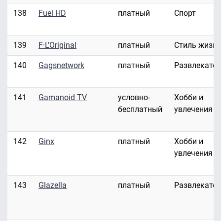
138
Fuel HD
платный
Спорт
139
F·L’Original
платный
Стиль жизн
140
Gagsnetwork
платный
Развлекате
141
Gamanoid TV
условно-
Хобби и
бесплатный
увлечения
142
Ginx
платный
Хобби и
увлечения
143
Glazella
платный
Развлекате