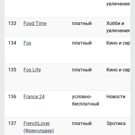
увлечения
133
Food Time
платный
Хобби и
увлечения
134
Fox
платный
Кино и сери
135
Fox Life
платный
Кино и сери
136
France 24
условно-
Новости
бесплатный
137
FrenchLover
платный
Эротика
(Френчлавер)