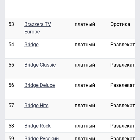
53
Brazzers TV
платный
Эротика
Europe
54
Bridge
платный
Развлекате
55
Bridge Classic
платный
Развлекате
56
Bridge Deluxe
платный
Развлекате
57
Bridge Hits
платный
Развлекате
58
Bridge Rock
платный
Развлекате
59
Bridge Русский
платный
Развлекате