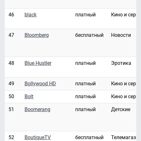
46
black
платный
Кино и сери
47
Bloomberg
бесплатный
Новости
48
Blue Hustler
платный
Эротика
49
Bollywood HD
платный
Кино и сери
50
Bolt
платный
Кино и сери
51
Boomerang
платный
Детские
52
BoutiqueTV
бесплатный
Телемагази