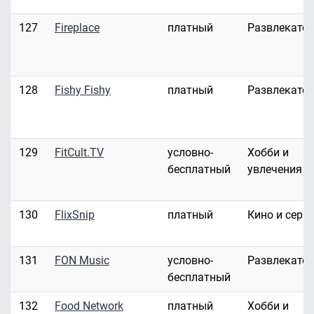
127
Fireplace
платный
Развлекате
128
Fishy Fishy
платный
Развлекате
129
FitCult.TV
условно-
Хобби и
бесплатный
увлечения
130
FlixSnip
платный
Кино и сери
131
FON Music
условно-
Развлекате
бесплатный
132
Food Network
платный
Хобби и