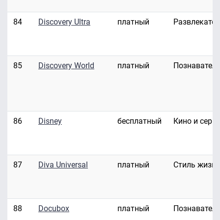
84
Discovery Ultra
платный
Развлекате
85
Discovery World
платный
Познавател
86
Disney
бесплатный
Кино и сери
87
Diva Universal
платный
Стиль жизн
88
Docubox
платный
Познавател