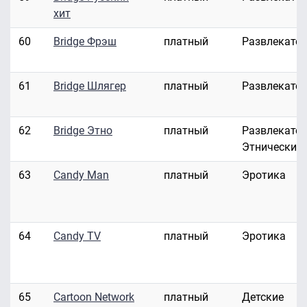
хит
60
Bridge Фрэш
платный
Развлекате
61
Bridge Шлягер
платный
Развлекате
62
Bridge Этно
платный
Развлекател
Этнические
63
Candy Man
платный
Эротика
64
Candy TV
платный
Эротика
65
Cartoon Network
платный
Детские