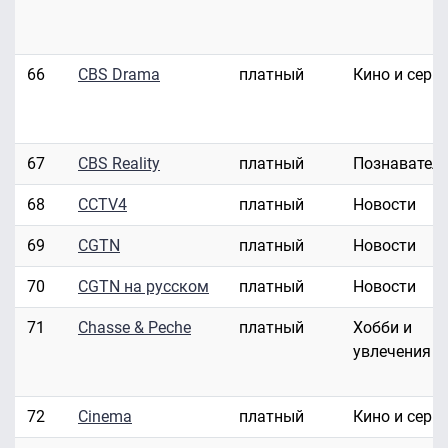
66
CBS Drama
платный
Кино и сери
67
CBS Reality
платный
Познавател
68
CCTV4
платный
Новости
69
CGTN
платный
Новости
70
CGTN на русском
платный
Новости
71
Chasse & Peche
платный
Хобби и
увлечения
72
Cinema
платный
Кино и сери