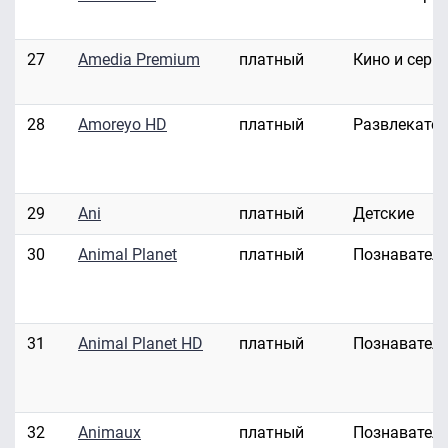
27
Amedia Premium
платный
Кино и сери
28
Amoreyo HD
платный
Развлекате
29
Ani
платный
Детские
30
Animal Planet
платный
Познавател
31
Animal Planet HD
платный
Познавател
32
Animaux
платный
Познавател