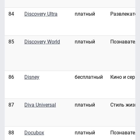
84
Discovery Ultra
платный
Развлекате
85
Discovery World
платный
Познавател
86
Disney
бесплатный
Кино и сери
87
Diva Universal
платный
Стиль жизн
88
Docubox
платный
Познавател