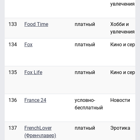
увлечения
133
Food Time
платный
Хобби и
увлечения
134
Fox
платный
Кино и сери
135
Fox Life
платный
Кино и сери
136
France 24
условно-
Новости
бесплатный
137
FrenchLover
платный
Эротика
(Френчлавер)