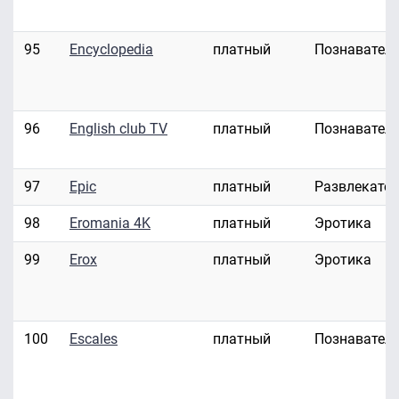
95
Encyclopedia
платный
Познавател
96
English club TV
платный
Познавател
97
Epic
платный
Развлекате
98
Eromania 4K
платный
Эротика
99
Erox
платный
Эротика
100
Escales
платный
Познавател