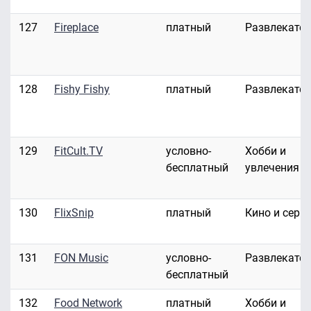
127
Fireplace
платный
Развлекате
128
Fishy Fishy
платный
Развлекате
129
FitCult.TV
условно-
Хобби и
бесплатный
увлечения
130
FlixSnip
платный
Кино и сери
131
FON Music
условно-
Развлекате
бесплатный
132
Food Network
платный
Хобби и