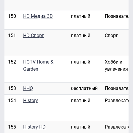
150
HD Медиа 3D
платный
Познавател
151
HD Спорт
платный
Спорт
152
HGTV Home &
платный
Хобби и
Garden
увлечения
153
HHQ
бесплатный
Познавател
154
History
платный
Развлекате
155
History HD
платный
Развлекате