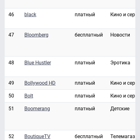
46
black
платный
Кино и сери
47
Bloomberg
бесплатный
Новости
48
Blue Hustler
платный
Эротика
49
Bollywood HD
платный
Кино и сери
50
Bolt
платный
Кино и сери
51
Boomerang
платный
Детские
52
BoutiqueTV
бесплатный
Телемагази