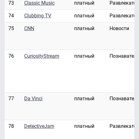
73
Classic Music
платный
Развлекате
74
Clubbing TV
платный
Развлекате
75
CNN
платный
Новости
76
CuriosityStream
платный
Познавател
77
Da Vinci
платный
Познавател
78
DetectiveJam
платный
Развлекате