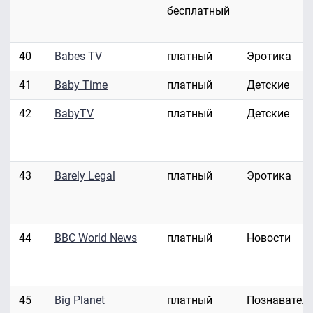
бесплатный
40
Babes TV
платный
Эротика
41
Baby Time
платный
Детские
42
BabyTV
платный
Детские
43
Barely Legal
платный
Эротика
44
BBC World News
платный
Новости
45
Big Planet
платный
Познавател