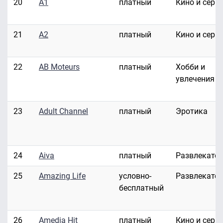
20
A1
платный
Кино и сери
21
A2
платный
Кино и сери
22
AB Moteurs
платный
Хобби и
увлечения
23
Adult Channel
платный
Эротика
24
Aiva
платный
Развлекате
25
Amazing Life
условно-
Развлекате
бесплатный
26
Amedia Hit
платный
Кино и сери