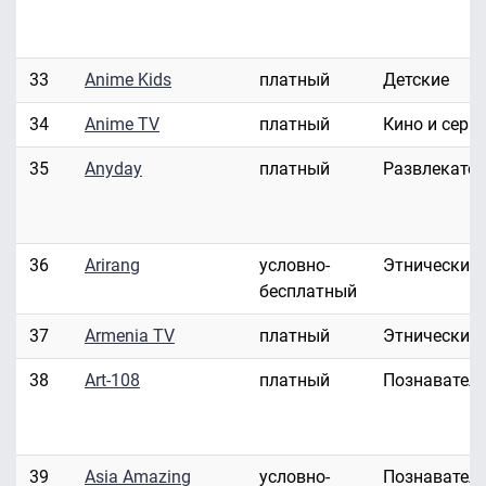
33
Anime Kids
платный
Детские
34
Anime TV
платный
Кино и сери
35
Anyday
платный
Развлекате
36
Arirang
условно-
Этнические
бесплатный
37
Armenia TV
платный
Этнические
38
Art-108
платный
Познавател
39
Asia Amazing
условно-
Познавател