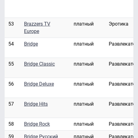
53
Brazzers TV
платный
Эротика
Europe
54
Bridge
платный
Развлекате
55
Bridge Classic
платный
Развлекате
56
Bridge Deluxe
платный
Развлекате
57
Bridge Hits
платный
Развлекате
58
Bridge Rock
платный
Развлекате
59
Bridge Русский
платный
Развлекате