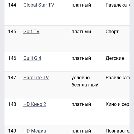
144
Global Star TV
платный
Развлекате
145
Golf TV
платный
Спорт
146
Gulli Girl
платный
Детские
147
HardLife TV
условно-
Развлекате
бесплатный
148
HD Кино 2
платный
Кино и сери
149
HD Медиа
платный
Познавател