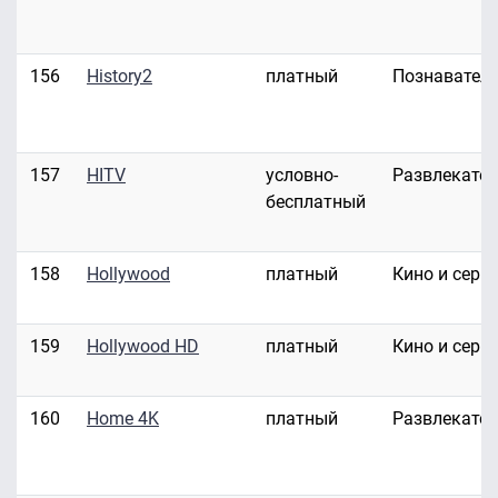
156
History2
платный
Познавател
157
HITV
условно-
Развлекате
бесплатный
158
Hollywood
платный
Кино и сери
159
Hollywood HD
платный
Кино и сери
160
Home 4K
платный
Развлекате