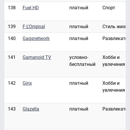
138
Fuel HD
платный
Спорт
139
F·L’Original
платный
Стиль жизн
140
Gagsnetwork
платный
Развлекате
141
Gamanoid TV
условно-
Хобби и
бесплатный
увлечения
142
Ginx
платный
Хобби и
увлечения
143
Glazella
платный
Развлекате