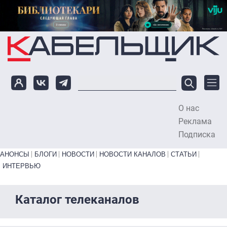
Перейти к основному содержанию
О нас
To
Реклама
Подписка
Primary links bottom
АНОНСЫ
БЛОГИ
НОВОСТИ
НОВОСТИ КАНАЛОВ
СТАТЬИ
ИНТЕРВЬЮ
Каталог телеканалов