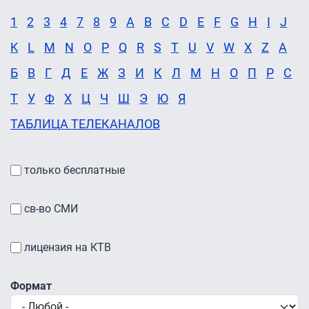
1
2
3
4
7
8
9
A
B
C
D
E
F
G
H
I
J
K
L
M
N
O
P
Q
R
S
T
U
V
W
X
Z
А
Б
В
Г
Д
Е
Ж
З
И
К
Л
М
Н
О
П
Р
С
Т
У
Ф
Х
Ц
Ч
Ш
Э
Ю
Я
ТАБЛИЦА ТЕЛЕКАНАЛОВ
только бесплатные
св-во СМИ
лицензия на КТВ
Формат