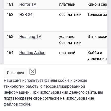
161
Horror TV
платный
Кино и сери
162
HSR 24
бесплатный
Телемагази
163
Hualiang TV
условно-
Этнические
бесплатный
164
Hunting-Action
платный
Хобби и
увлечения
165
Hustler HD/3D
платный
Эротика
Согласен
166
Hustler TV
платный
Эротика
Наш сайт использует файлы cookie и схожие
технологии работы с персонализированной
167
ID Investigation
платный
Развлекате
информацией. При использовании данного сайта, вы
Discovery
подтверждаете свое согласие на использование
файлов cookie.