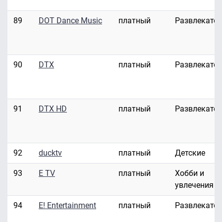
89
DOT Dance Music
платный
Развлекате
90
DTX
платный
Развлекате
91
DTX HD
платный
Развлекате
92
ducktv
платный
Детские
93
E TV
платный
Хобби и
увлечения
94
E! Entertainment
платный
Развлекате