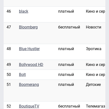
46
black
платный
Кино и сери
47
Bloomberg
бесплатный
Новости
48
Blue Hustler
платный
Эротика
49
Bollywood HD
платный
Кино и сери
50
Bolt
платный
Кино и сери
51
Boomerang
платный
Детские
52
BoutiqueTV
бесплатный
Телемагази