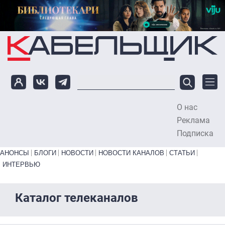
Перейти к основному содержанию
О нас
To
Реклама
Подписка
Primary links bottom
АНОНСЫ
БЛОГИ
НОВОСТИ
НОВОСТИ КАНАЛОВ
СТАТЬИ
ИНТЕРВЬЮ
Каталог телеканалов