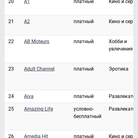
20
A1
платный
Кино и сери
21
A2
платный
Кино и сери
22
AB Moteurs
платный
Хобби и
увлечения
23
Adult Channel
платный
Эротика
24
Aiva
платный
Развлекате
25
Amazing Life
условно-
Развлекате
бесплатный
26
Amedia Hit
платный
Кино и сери