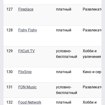
127
Fireplace
платный
Развлекате
128
Fishy Fishy
платный
Развлекате
129
FitCult.TV
условно-
Хобби и
бесплатный
увлечения
130
FlixSnip
платный
Кино и сери
131
FON Music
условно-
Развлекате
бесплатный
132
Food Network
платный
Хобби и