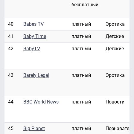
бесплатный
40
Babes TV
платный
Эротика
41
Baby Time
платный
Детские
42
BabyTV
платный
Детские
43
Barely Legal
платный
Эротика
44
BBC World News
платный
Новости
45
Big Planet
платный
Познавател