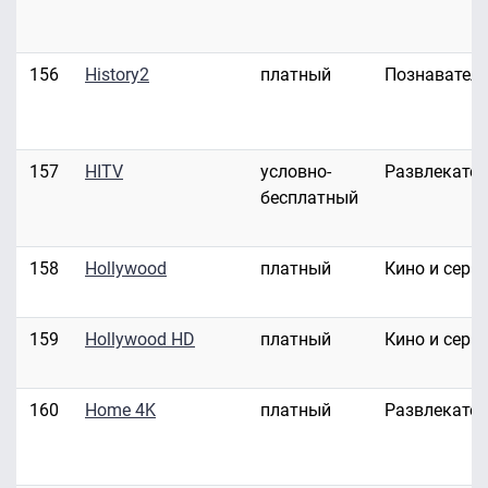
156
History2
платный
Познавател
157
HITV
условно-
Развлекате
бесплатный
158
Hollywood
платный
Кино и сери
159
Hollywood HD
платный
Кино и сери
160
Home 4K
платный
Развлекате