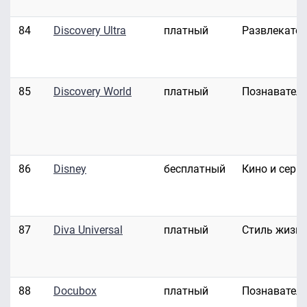
84
Discovery Ultra
платный
Развлекате
85
Discovery World
платный
Познавател
86
Disney
бесплатный
Кино и сери
87
Diva Universal
платный
Стиль жизн
88
Docubox
платный
Познавател