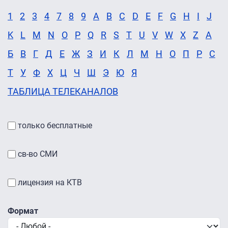
1
2
3
4
7
8
9
A
B
C
D
E
F
G
H
I
J
K
L
M
N
O
P
Q
R
S
T
U
V
W
X
Z
А
Б
В
Г
Д
Е
Ж
З
И
К
Л
М
Н
О
П
Р
С
Т
У
Ф
Х
Ц
Ч
Ш
Э
Ю
Я
ТАБЛИЦА ТЕЛЕКАНАЛОВ
только бесплатные
св-во СМИ
лицензия на КТВ
Формат