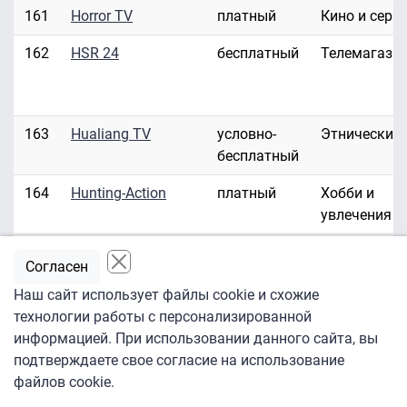
161
Horror TV
платный
Кино и сери
162
HSR 24
бесплатный
Телемагази
163
Hualiang TV
условно-
Этнические
бесплатный
164
Hunting-Action
платный
Хобби и
увлечения
165
Hustler HD/3D
платный
Эротика
Согласен
166
Hustler TV
платный
Эротика
Наш сайт использует файлы cookie и схожие
технологии работы с персонализированной
167
ID Investigation
платный
Развлекате
информацией. При использовании данного сайта, вы
Discovery
подтверждаете свое согласие на использование
файлов cookie.