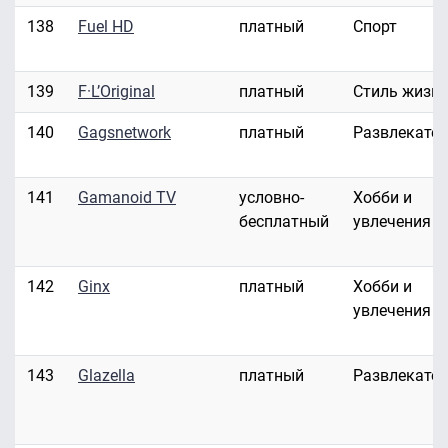
138
Fuel HD
платный
Спорт
139
F·L’Original
платный
Стиль жизн
140
Gagsnetwork
платный
Развлекате
141
Gamanoid TV
условно-
Хобби и
бесплатный
увлечения
142
Ginx
платный
Хобби и
увлечения
143
Glazella
платный
Развлекате