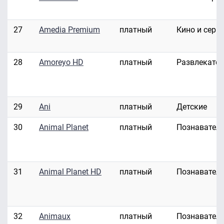
27
Amedia Premium
платный
Кино и сери
28
Amoreyo HD
платный
Развлекате
29
Ani
платный
Детские
30
Animal Planet
платный
Познавател
31
Animal Planet HD
платный
Познавател
32
Animaux
платный
Познавател