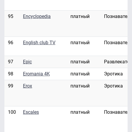
95
Encyclopedia
платный
Познавател
96
English club TV
платный
Познавател
97
Epic
платный
Развлекате
98
Eromania 4K
платный
Эротика
99
Erox
платный
Эротика
100
Escales
платный
Познавател