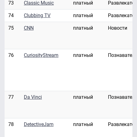
73
Classic Music
платный
Развлекате
74
Clubbing TV
платный
Развлекате
75
CNN
платный
Новости
76
CuriosityStream
платный
Познавател
77
Da Vinci
платный
Познавател
78
DetectiveJam
платный
Развлекате