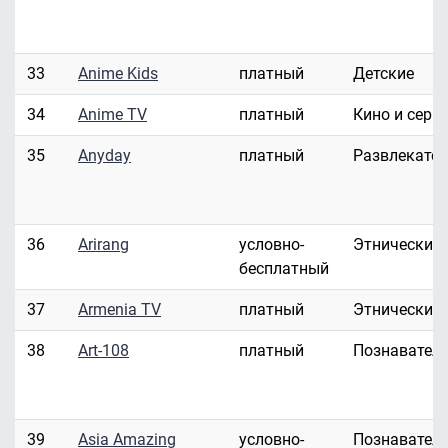
33
Anime Kids
платный
Детские
34
Anime TV
платный
Кино и сери
35
Anyday
платный
Развлекате
36
Arirang
условно-
Этнические
бесплатный
37
Armenia TV
платный
Этнические
38
Art-108
платный
Познавател
39
Asia Amazing
условно-
Познавател