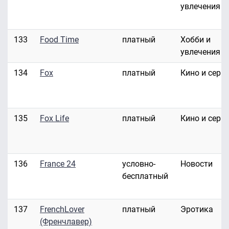
увлечения
133
Food Time
платный
Хобби и
увлечения
134
Fox
платный
Кино и сери
135
Fox Life
платный
Кино и сери
136
France 24
условно-
Новости
бесплатный
137
FrenchLover
платный
Эротика
(Френчлавер)