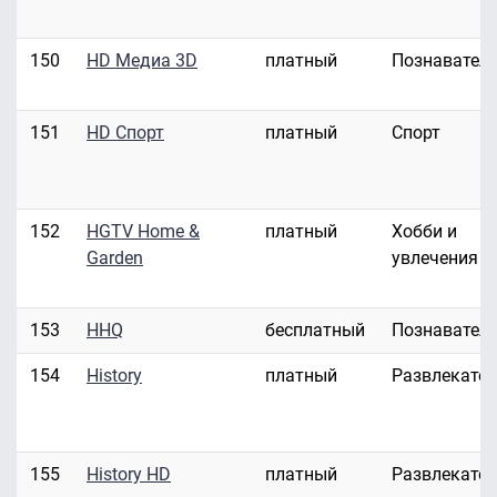
150
HD Медиа 3D
платный
Познавател
151
HD Спорт
платный
Спорт
152
HGTV Home &
платный
Хобби и
Garden
увлечения
153
HHQ
бесплатный
Познавател
154
History
платный
Развлекате
155
History HD
платный
Развлекате