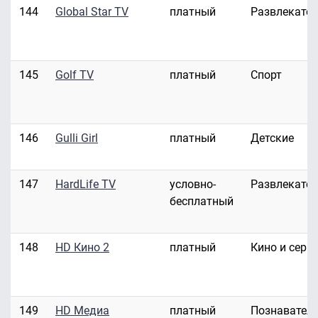
144
Global Star TV
платный
Развлекате
145
Golf TV
платный
Спорт
146
Gulli Girl
платный
Детские
147
HardLife TV
условно-
Развлекате
бесплатный
148
HD Кино 2
платный
Кино и сери
149
HD Медиа
платный
Познавател