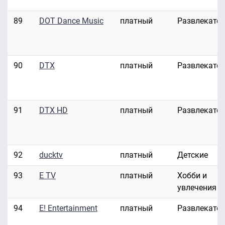
89
DOT Dance Music
платный
Развлекате
90
DTX
платный
Развлекате
91
DTX HD
платный
Развлекате
92
ducktv
платный
Детские
93
E TV
платный
Хобби и
увлечения
94
E! Entertainment
платный
Развлекате