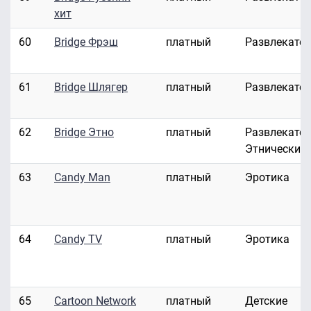
хит
60
Bridge Фрэш
платный
Развлекате
61
Bridge Шлягер
платный
Развлекате
62
Bridge Этно
платный
Развлекател
Этнические
63
Candy Man
платный
Эротика
64
Candy TV
платный
Эротика
65
Cartoon Network
платный
Детские