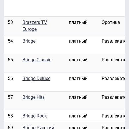
53
Brazzers TV
платный
Эротика
Europe
54
Bridge
платный
Развлекате
55
Bridge Classic
платный
Развлекате
56
Bridge Deluxe
платный
Развлекате
57
Bridge Hits
платный
Развлекате
58
Bridge Rock
платный
Развлекате
59
Bridge Русский
платный
Развлекате