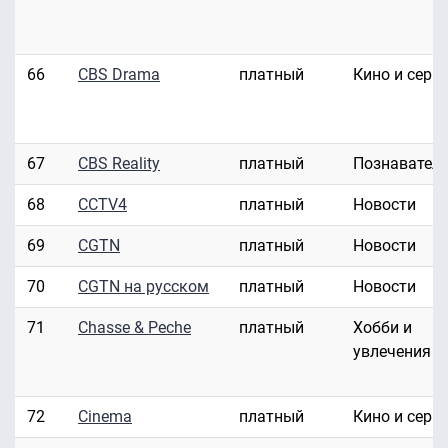
66
CBS Drama
платный
Кино и сери
67
CBS Reality
платный
Познавател
68
CCTV4
платный
Новости
69
CGTN
платный
Новости
70
CGTN на русском
платный
Новости
71
Chasse & Peche
платный
Хобби и
увлечения
72
Cinema
платный
Кино и сери